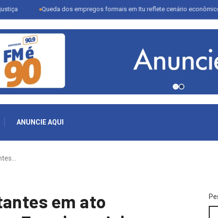
Queda dos empregos formais em Itu reflete cenário econômico e desafi
ANUNCIE AQUI
ntes…
tantes em ato
Pe