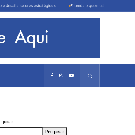
a setores estratégicos
Entenda o que muda com a nova Lei do Frete
squisar
Pesquisar