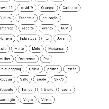
covid-19
covid19
Crianças
Cuidados
Cultura
Economia
educação
emprego
esporte
evento
GCM
Homem
Indaiatuba
itu
Jovem
Luto
Morte
Moto
Mudanças
Mulher
Ocorrência
Pat
PoloShopping
Polícia
política
Prisão
Rodovia
Salto
saúde
SP-75
Suspeito
Tempo
Trânsito
vacina
vacinação
Vagas
Vítima