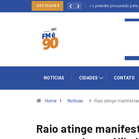
Salto: forças policiais se mobilizam para prender procurado pela justiça
❮
❯
DESTAQUES
NOTÍCIAS
CIDADES
CONTATO
Home
Notícias
Raio atinge manifesta
Raio atinge manifes