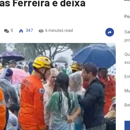
s Ferreira e deixa
Po
0
347
6 minutes read
Sal
pro
Qu
ec
En
Mu
Be