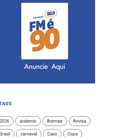
TAGS
2026
acidente
Animais
Anvisa
Brasil
carnaval
Caso
Copa