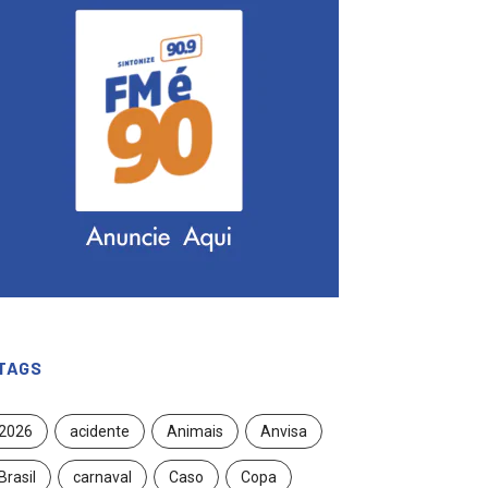
TAGS
2026
acidente
Animais
Anvisa
Brasil
carnaval
Caso
Copa