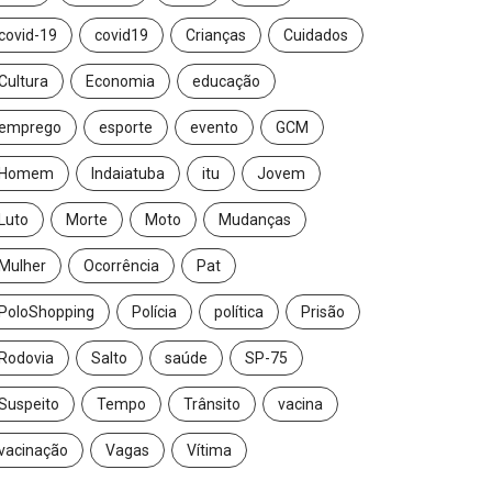
covid-19
covid19
Crianças
Cuidados
Cultura
Economia
educação
emprego
esporte
evento
GCM
Homem
Indaiatuba
itu
Jovem
Luto
Morte
Moto
Mudanças
Mulher
Ocorrência
Pat
PoloShopping
Polícia
política
Prisão
Rodovia
Salto
saúde
SP-75
Suspeito
Tempo
Trânsito
vacina
vacinação
Vagas
Vítima