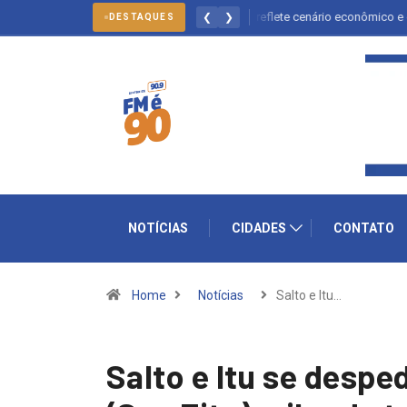
Queda dos empregos formais em Itu reflete cenário econômico e desafia set
❮
❯
DESTAQUES
NOTÍCIAS
CIDADES
CONTATO
Home
Notícias
Salto e Itu…
Salto e Itu se despe