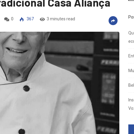
tradicional Casa Aliança
Po
0
367
3 minutes read
Qu
ec
En
Mu
Be
In
Vo