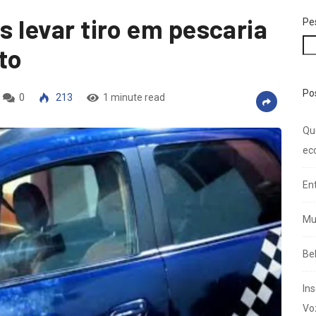
ós levar tiro em pescaria
Pe
to
Po
0
213
1 minute read
Qu
ec
En
Mu
Be
In
Vo