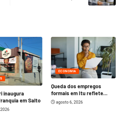
ECONOMIA
OS
Queda dos empregos
Mu
formais em Itu reflete...
ri inaugura
at
franquia em Salto
agosto 6, 2026
 2026