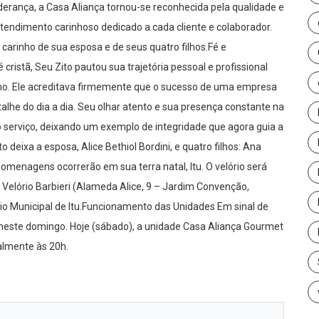
iderança, a Casa Aliança tornou-se reconhecida pela qualidade e
atendimento carinhoso dedicado a cada cliente e colaborador.
 carinho de sua esposa e de seus quatro filhos.Fé e
stã, Seu Zito pautou sua trajetória pessoal e profissional
ximo. Ele acreditava firmemente que o sucesso de uma empresa
lhe do dia a dia. Seu olhar atento e sua presença constante na
 serviço, deixando um exemplo de integridade que agora guia a
eixa a esposa, Alice Bethiol Bordini, e quatro filhos: Ana
homenagens ocorrerão em sua terra natal, Itu. O velório será
 Velório Barbieri (Alameda Alice, 9 – Jardim Convenção,
rio Municipal de Itu.Funcionamento das Unidades Em sinal de
 neste domingo. Hoje (sábado), a unidade Casa Aliança Gourmet
almente às 20h.