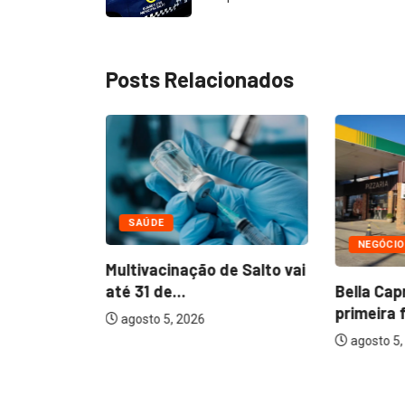
Posts Relacionados
SAÚDE
NEGÓCI
egos
Multivacinação de Salto vai
flete...
Bella Cap
até 31 de...
primeira 
agosto 5, 2026
agosto 5,