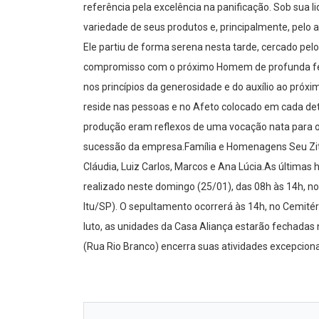
referência pela excelência na panificação. Sob sua l
variedade de seus produtos e, principalmente, pelo 
Ele partiu de forma serena nesta tarde, cercado pelo
compromisso com o próximo Homem de profunda fé cri
nos princípios da generosidade e do auxílio ao pró
reside nas pessoas e no Afeto colocado em cada deta
produção eram reflexos de uma vocação nata para o
sucessão da empresa.Família e Homenagens Seu Zito d
Cláudia, Luiz Carlos, Marcos e Ana Lúcia.As últimas 
realizado neste domingo (25/01), das 08h às 14h, no
Itu/SP). O sepultamento ocorrerá às 14h, no Cemité
luto, as unidades da Casa Aliança estarão fechadas
(Rua Rio Branco) encerra suas atividades excepcion