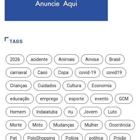
TAGS
2026
acidente
Animais
Anvisa
Brasil
carnaval
Caso
Copa
covid-19
covid19
Crianças
Cuidados
Cultura
Economia
educação
emprego
esporte
evento
GCM
Homem
Indaiatuba
itu
Jovem
Luto
Morte
Moto
Mudanças
Mulher
Ocorrência
Pat
PoloShopping
Polícia
política
Prisão