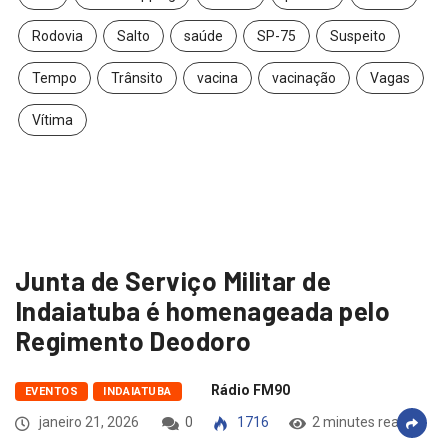
Rodovia
Salto
saúde
SP-75
Suspeito
Tempo
Trânsito
vacina
vacinação
Vagas
Vítima
Junta de Serviço Militar de
Indaiatuba é homenageada pelo
Regimento Deodoro
Rádio FM90
EVENTOS
INDAIATUBA
janeiro 21, 2026
0
1716
2 minutes read