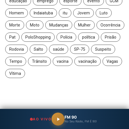
educação
emprego
esporte
evento
GCM
Homem
Indaiatuba
itu
Jovem
Luto
Morte
Moto
Mudanças
Mulher
Ocorrência
Pat
PoloShopping
Polícia
política
Prisão
Rodovia
Salto
saúde
SP-75
Suspeito
Tempo
Trânsito
vacina
vacinação
Vagas
Vítima
FM 90
AO VIVO
No Seu Rádio, FM É 90!