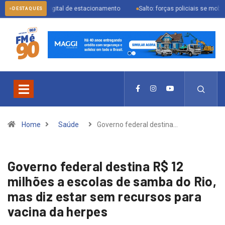
al digital de estacionamento
Salto: forças policiais se mobilizam para pre
DESTAQUES
Home
Saúde
Governo federal destina…
Governo federal destina R$ 12
milhões a escolas de samba do Rio,
mas diz estar sem recursos para
vacina da herpes