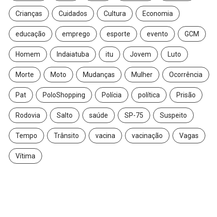
Crianças
Cuidados
Cultura
Economia
educação
emprego
esporte
evento
GCM
Homem
Indaiatuba
itu
Jovem
Luto
Morte
Moto
Mudanças
Mulher
Ocorrência
Pat
PoloShopping
Polícia
política
Prisão
Rodovia
Salto
saúde
SP-75
Suspeito
Tempo
Trânsito
vacina
vacinação
Vagas
Vítima