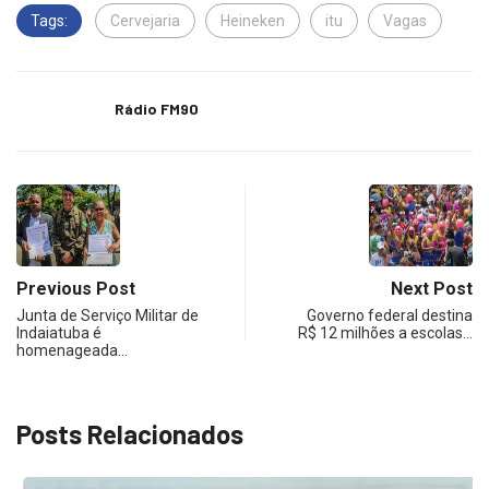
Tags:
Cervejaria
Heineken
itu
Vagas
Rádio FM90
Previous Post
Next Post
Junta de Serviço Militar de
Governo federal destina
Indaiatuba é
R$ 12 milhões a escolas…
homenageada…
Posts Relacionados