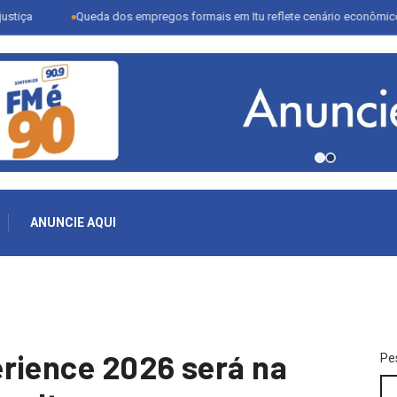
Queda dos empregos formais em Itu reflete cenário econômico e desafia s
ANUNCIE AQUI
rience 2026 será na
Pe