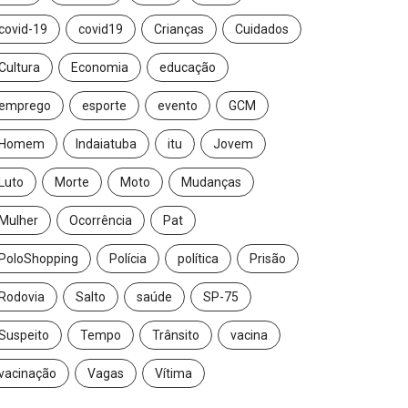
covid-19
covid19
Crianças
Cuidados
Cultura
Economia
educação
emprego
esporte
evento
GCM
Homem
Indaiatuba
itu
Jovem
Luto
Morte
Moto
Mudanças
Mulher
Ocorrência
Pat
PoloShopping
Polícia
política
Prisão
Rodovia
Salto
saúde
SP-75
Suspeito
Tempo
Trânsito
vacina
vacinação
Vagas
Vítima