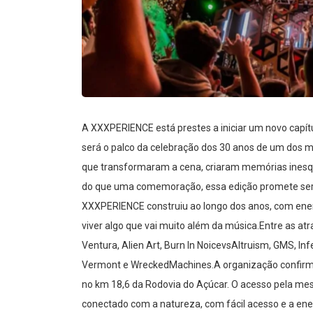
A XXXPERIENCE está prestes a iniciar um novo capítulo
será o palco da celebração dos 30 anos de um dos ma
que transformaram a cena, criaram memórias inesque
do que uma comemoração, essa edição promete ser
XXXPERIENCE construiu ao longo dos anos, com ener
viver algo que vai muito além da música.Entre as a
Ventura, Alien Art, Burn In NoicevsAltruism, GMS, I
Vermont e WreckedMachines.A organização confirmo
no km 18,6 da Rodovia do Açúcar. O acesso pela 
conectado com a natureza, com fácil acesso e a energ