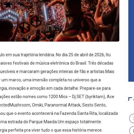
 em sua trajetória lendária. No dia 25 de abril de 2026, Itu
iores festivais de música eletrônica do Brasil. Três décadas
cíveis e marcaram gerações inteiras de fãs e artistas.Mais
 um marco, uma imersão completa no universo que a
gia, inovação e emoção em cada detalhe. Prepare-se para
trações estão nomes como 1200 Mics – Dj SET (byriktam), Ace
nfectedMushroom, Omiki, Paranormal Attack, Sesto Sento,
u que o evento acontecerá na Fazenda Santa Rita, localizada
mesma estrada do Parque Maeda.Um espaço totalmente
ia perfeita pra viver tudo o que essa história merece.