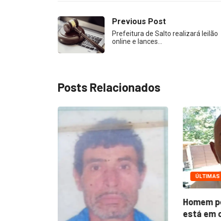
Previous Post
Prefeitura de Salto realizará leilão
online e lances…
Posts Relacionados
ÚLTIMAS
egos
Homem pe
lete...
está em ca