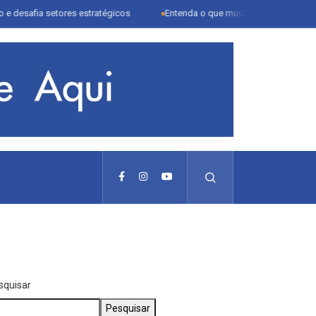
etores estratégicos
Entenda o que muda com a nova Lei do Frete
squisar
Pesquisar