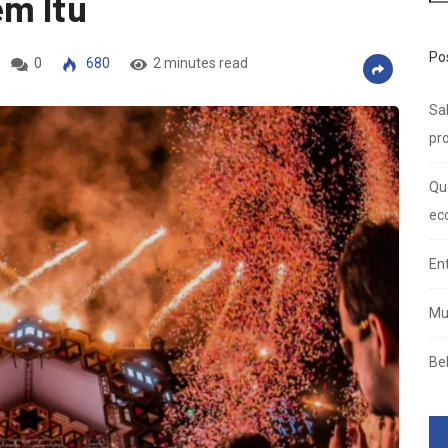
em Itu
Po
0
680
2 minutes read
Sal
pro
Qu
ec
En
Mu
Be