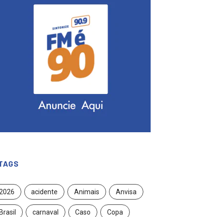
TAGS
2026
acidente
Animais
Anvisa
Brasil
carnaval
Caso
Copa