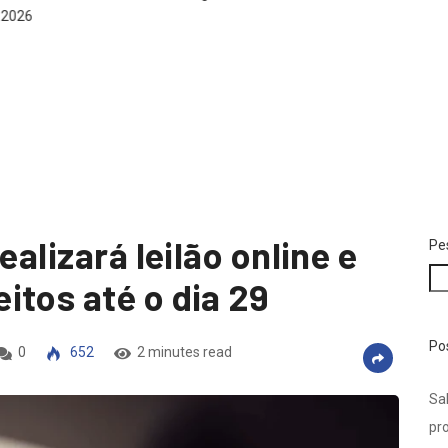
2026
Viz
sep
a
ealizará leilão online e
Pe
itos até o dia 29
Po
0
652
2 minutes read
Sal
pro