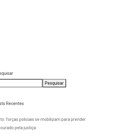
agosto 3, 2026
ÚLTIMAS
inhos farão velório e
ultamento de idoso...
gosto 4, 2026
squisar
Pesquisar
sts Recentes
to: forças policiais se mobilizam para prender
curado pela justiça