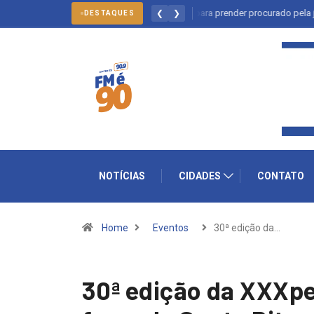
Salto: forças policiais se mobilizam para prender procurado pela justiça
❮
❯
DESTAQUES
NOTÍCIAS
CIDADES
CONTATO
Home
Eventos
30ª edição da…
30ª edição da XXXpe