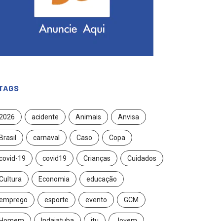
TAGS
2026
acidente
Animais
Anvisa
Brasil
carnaval
Caso
Copa
covid-19
covid19
Crianças
Cuidados
Cultura
Economia
educação
emprego
esporte
evento
GCM
Homem
Indaiatuba
itu
Jovem