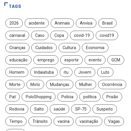
TAGS
2026
acidente
Animais
Anvisa
Brasil
carnaval
Caso
Copa
covid-19
covid19
Crianças
Cuidados
Cultura
Economia
educação
emprego
esporte
evento
GCM
Homem
Indaiatuba
itu
Jovem
Luto
Morte
Moto
Mudanças
Mulher
Ocorrência
Pat
PoloShopping
Polícia
política
Prisão
Rodovia
Salto
saúde
SP-75
Suspeito
Tempo
Trânsito
vacina
vacinação
Vagas