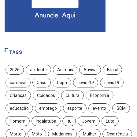
TAGS
2026
acidente
Animais
Anvisa
Brasil
carnaval
Caso
Copa
covid-19
covid19
Crianças
Cuidados
Cultura
Economia
educação
emprego
esporte
evento
GCM
Homem
Indaiatuba
itu
Jovem
Luto
Morte
Moto
Mudanças
Mulher
Ocorrência