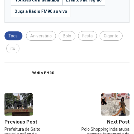
Notícias de Indaiatuba
Eventos na região
Ouça a Rádio FM90 ao vivo
Tags:
Aniversário
Bolo
Festa
Gigante
itu
Rádio FM90
Previous Post
Next Post
Prefeitura de Salto
Polo Shopping Indaiatuba