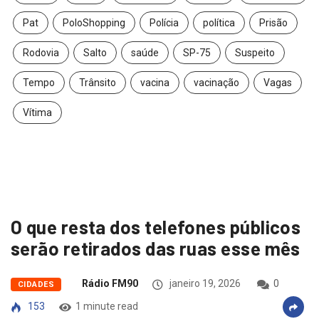
Pat
PoloShopping
Polícia
política
Prisão
Rodovia
Salto
saúde
SP-75
Suspeito
Tempo
Trânsito
vacina
vacinação
Vagas
Vítima
O que resta dos telefones públicos
serão retirados das ruas esse mês
Rádio FM90
janeiro 19, 2026
0
CIDADES
153
1 minute read