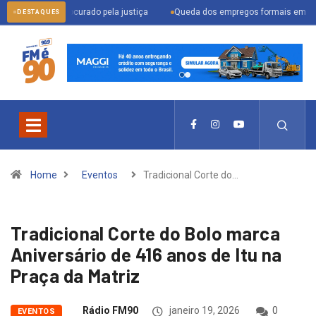
nder procurado pela justiça
Queda dos empregos formais em Itu reflete cen
DESTAQUES
Home
Eventos
Tradicional Corte do…
Tradicional Corte do Bolo marca
Aniversário de 416 anos de Itu na
Praça da Matriz
Rádio FM90
janeiro 19, 2026
0
EVENTOS