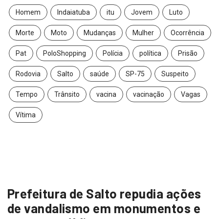
Homem
Indaiatuba
itu
Jovem
Luto
Morte
Moto
Mudanças
Mulher
Ocorrência
Pat
PoloShopping
Polícia
política
Prisão
Rodovia
Salto
saúde
SP-75
Suspeito
Tempo
Trânsito
vacina
vacinação
Vagas
Vítima
Prefeitura de Salto repudia ações
de vandalismo em monumentos e