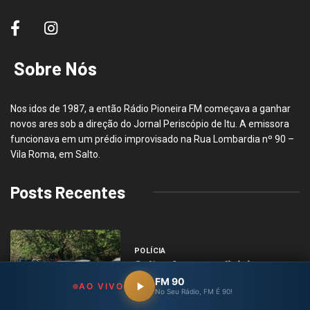
Sobre Nós
Nos idos de 1987, a então Rádio Pioneira FM começava a ganhar
novos ares sob a direção do Jornal Periscópio de Itu. A emissora
funcionava em um prédio improvisado na Rua Lombardia nº 90 –
Vila Roma, em Salto.
Posts Recentes
POLÍCIA
Salto: forças policiais se
mobilizam
FM 90
AO VIVO
No Seu Rádio, FM É 90!
agosto 6, 2026