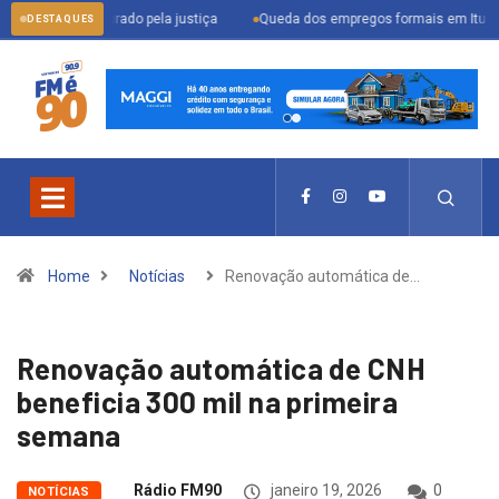
 procurado pela justiça
Queda dos empregos formais em Itu reflete cenári
DESTAQUES
Home
Notícias
Renovação automática de…
Renovação automática de CNH
beneficia 300 mil na primeira
semana
Rádio FM90
janeiro 19, 2026
0
NOTÍCIAS