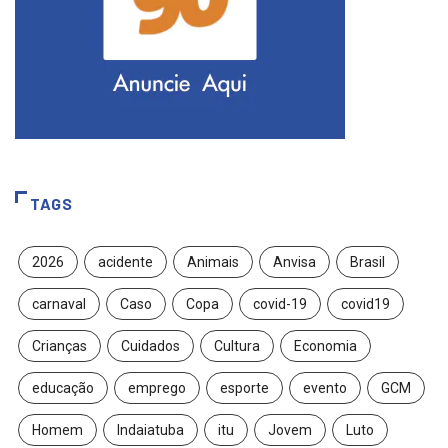
TAGS
2026
acidente
Animais
Anvisa
Brasil
carnaval
Caso
Copa
covid-19
covid19
Crianças
Cuidados
Cultura
Economia
educação
emprego
esporte
evento
GCM
Homem
Indaiatuba
itu
Jovem
Luto