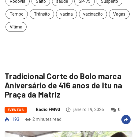
Rodovia
Salto
saúde
SP-75
Suspeito
Tempo
Trânsito
vacina
vacinação
Vagas
Vítima
Tradicional Corte do Bolo marca
Aniversário de 416 anos de Itu na
Praça da Matriz
Rádio FM90
janeiro 19, 2026
0
EVENTOS
193
2 minutes read