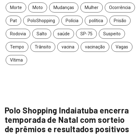
Morte
Moto
Mudanças
Mulher
Ocorrência
Pat
PoloShopping
Polícia
política
Prisão
Rodovia
Salto
saúde
SP-75
Suspeito
Tempo
Trânsito
vacina
vacinação
Vagas
Vítima
Polo Shopping Indaiatuba encerra
temporada de Natal com sorteio
de prêmios e resultados positivos