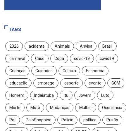
TAGS
2026
acidente
Animais
Anvisa
Brasil
carnaval
Caso
Copa
covid-19
covid19
Crianças
Cuidados
Cultura
Economia
educação
emprego
esporte
evento
GCM
Homem
Indaiatuba
itu
Jovem
Luto
Morte
Moto
Mudanças
Mulher
Ocorrência
Pat
PoloShopping
Polícia
política
Prisão