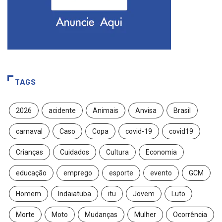
TAGS
2026
acidente
Animais
Anvisa
Brasil
carnaval
Caso
Copa
covid-19
covid19
Crianças
Cuidados
Cultura
Economia
educação
emprego
esporte
evento
GCM
Homem
Indaiatuba
itu
Jovem
Luto
Morte
Moto
Mudanças
Mulher
Ocorrência