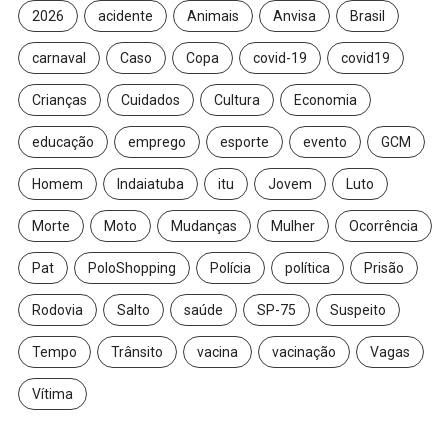
2026
acidente
Animais
Anvisa
Brasil
carnaval
Caso
Copa
covid-19
covid19
Crianças
Cuidados
Cultura
Economia
educação
emprego
esporte
evento
GCM
Homem
Indaiatuba
itu
Jovem
Luto
Morte
Moto
Mudanças
Mulher
Ocorrência
Pat
PoloShopping
Polícia
política
Prisão
Rodovia
Salto
saúde
SP-75
Suspeito
Tempo
Trânsito
vacina
vacinação
Vagas
Vítima