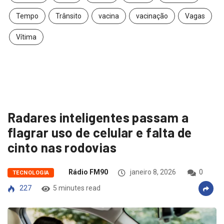
Tempo
Trânsito
vacina
vacinação
Vagas
Vítima
Radares inteligentes passam a
flagrar uso de celular e falta de
cinto nas rodovias
Rádio FM90
janeiro 8, 2026
0
TECNOLOGIA
227
5 minutes read