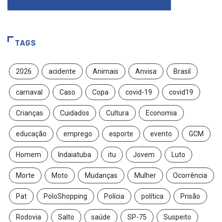
TAGS
2026
acidente
Animais
Anvisa
Brasil
carnaval
Caso
Copa
covid-19
covid19
Crianças
Cuidados
Cultura
Economia
educação
emprego
esporte
evento
GCM
Homem
Indaiatuba
itu
Jovem
Luto
Morte
Moto
Mudanças
Mulher
Ocorrência
Pat
PoloShopping
Polícia
política
Prisão
Rodovia
Salto
saúde
SP-75
Suspeito