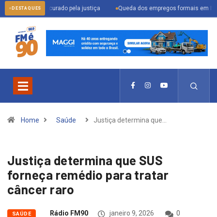
r procurado pela justiça
Queda dos empregos formais em Itu reflete cenár
DESTAQUES
Home
Saúde
Justiça determina que…
Justiça determina que SUS
forneça remédio para tratar
câncer raro
Rádio FM90
janeiro 9, 2026
0
SAÚDE