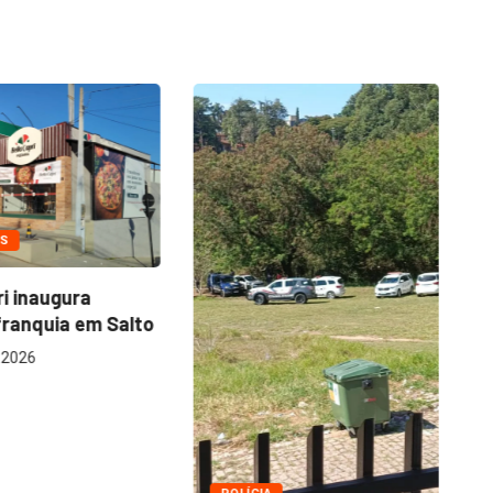
OS
Mu
ri inaugura
at
franquia em Salto
 2026