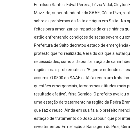
Edmilson Santos, Edval Pereira, Lúzia Vidal, Cleyton 
Mazzeto; superintendente do SAAE, César Piva, real
sobre os problemas da falta de água em Salto. Na o
feitos para amenizar os impactos da crise hídrica q
estão enfrentando condições de secas severa ou ext
Prefeitura de Salto decretou estado de emergência
protesto que foi realizado, Geraldo diz que a autar
necessidades, como a disponibilização de caminhõe
regiões mais problemáticas. “A gente entende esse
assumir. O 0800 do SAAE está fazendo um trabalho as
questões emergenciais, tomaremos atitudes mais pr
resultado efetivo”, frisa Geraldo. O prefeito avalio
uma estação de tratamento na região da Pedra Bran
que faz o reuso. Ainda em sua fala, o prefeito menc
estação de tratamento do João Jabour, que por int
investimentos. Em relação à Barragem do Piraí, Gerald