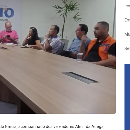
ec
En
Mu
Be
raldo Garcia, acompanhado dos vereadores Almir da Adega,