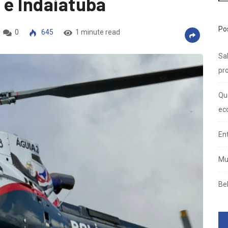
 e Indaiatuba
Po
0
645
1 minute read
Sal
pro
Qu
ec
En
Mu
Be