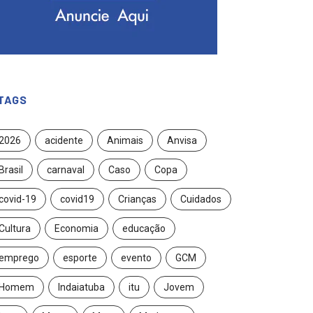
TAGS
2026
acidente
Animais
Anvisa
Brasil
carnaval
Caso
Copa
covid-19
covid19
Crianças
Cuidados
Cultura
Economia
educação
emprego
esporte
evento
GCM
Homem
Indaiatuba
itu
Jovem