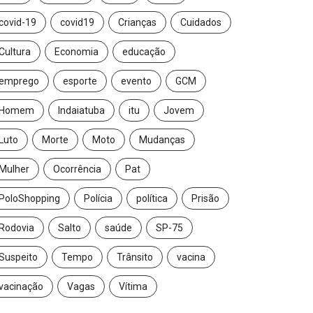
covid-19
covid19
Crianças
Cuidados
Cultura
Economia
educação
emprego
esporte
evento
GCM
Homem
Indaiatuba
itu
Jovem
Luto
Morte
Moto
Mudanças
Mulher
Ocorrência
Pat
PoloShopping
Polícia
política
Prisão
Rodovia
Salto
saúde
SP-75
Suspeito
Tempo
Trânsito
vacina
vacinação
Vagas
Vítima