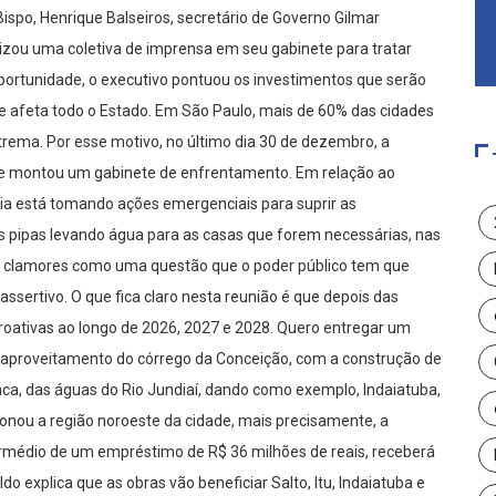
Bispo, Henrique Balseiros, secretário de Governo Gilmar
izou uma coletiva de imprensa em seu gabinete para tratar
portunidade, o executivo pontuou os investimentos que serão
ue afeta todo o Estado. Em São Paulo, mais de 60% das cidades
rema. Por esse motivo, no último dia 30 de dezembro, a
 e montou um gabinete de enfrentamento. Em relação ao
quia está tomando ações emergenciais para suprir as
s pipas levando água para as casas que forem necessárias, nas
s clamores como uma questão que o poder público tem que
sertivo. O que fica claro nesta reunião é que depois das
oativas ao longo de 2026, 2027 e 2028. Quero entregar um
u o aproveitamento do córrego da Conceição, com a construção de
ca, das águas do Rio Jundiaí, dando como exemplo, Indaiatuba,
ionou a região noroeste da cidade, mais precisamente, a
ermédio de um empréstimo de R$ 36 milhões de reais, receberá
o explica que as obras vão beneficiar Salto, Itu, Indaiatuba e