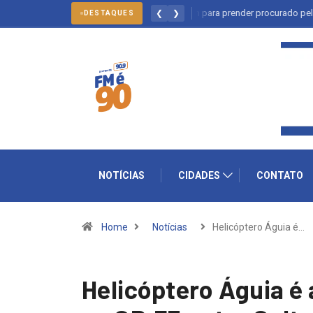
Salto: forças policiais se mobilizam para prender procurado pela justiça
❮
❯
DESTAQUES
NOTÍCIAS
CIDADES
CONTATO
Home
Notícias
Helicóptero Águia é…
Helicóptero Águia é