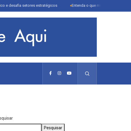
a setores estratégicos
Entenda o que muda com a nova Lei do Frete
squisar
Pesquisar