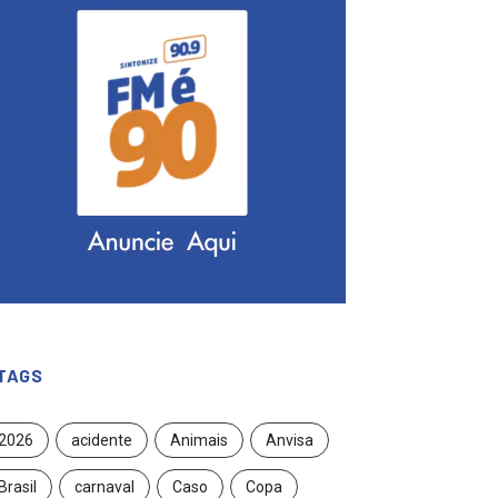
TAGS
2026
acidente
Animais
Anvisa
Brasil
carnaval
Caso
Copa