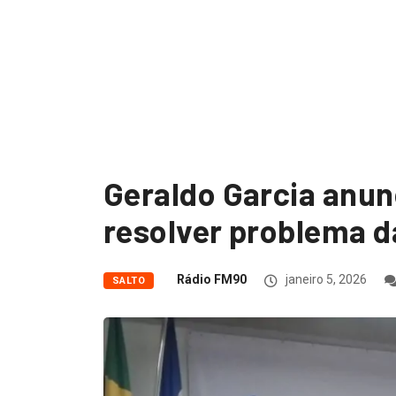
iciais se
render...
Geraldo Garcia anun
resolver problema d
Rádio FM90
janeiro 5, 2026
SALTO