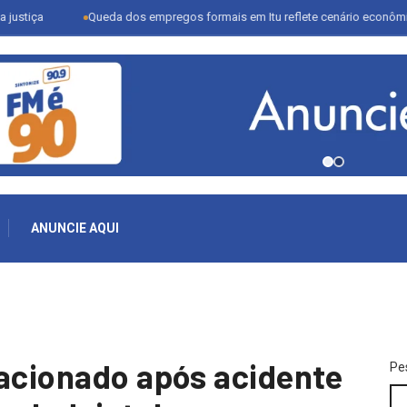
Queda dos empregos formais em Itu reflete cenário econômico e desafi
ANUNCIE AQUI
 acionado após acidente
Pe