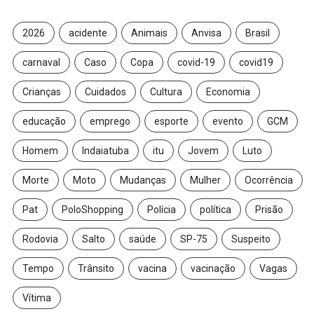
2026
acidente
Animais
Anvisa
Brasil
carnaval
Caso
Copa
covid-19
covid19
Crianças
Cuidados
Cultura
Economia
educação
emprego
esporte
evento
GCM
Homem
Indaiatuba
itu
Jovem
Luto
Morte
Moto
Mudanças
Mulher
Ocorrência
Pat
PoloShopping
Polícia
política
Prisão
Rodovia
Salto
saúde
SP-75
Suspeito
Tempo
Trânsito
vacina
vacinação
Vagas
Vítima