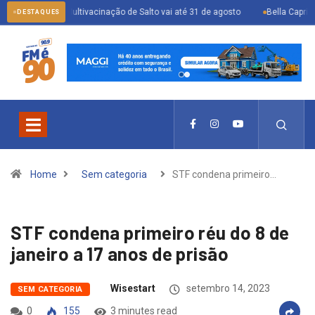
Multivacinação de Salto vai até 31 de agosto
Bella Capri inaugura prime
DESTAQUES
Home
Sem categoria
STF condena primeiro…
STF condena primeiro réu do 8 de
janeiro a 17 anos de prisão
Wisestart
setembro 14, 2023
SEM CATEGORIA
0
155
3 minutes read