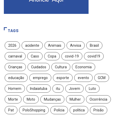
TAGS
2026
acidente
Animais
Anvisa
Brasil
carnaval
Caso
Copa
covid-19
covid19
Crianças
Cuidados
Cultura
Economia
educação
emprego
esporte
evento
GCM
Homem
Indaiatuba
itu
Jovem
Luto
Morte
Moto
Mudanças
Mulher
Ocorrência
Pat
PoloShopping
Polícia
política
Prisão