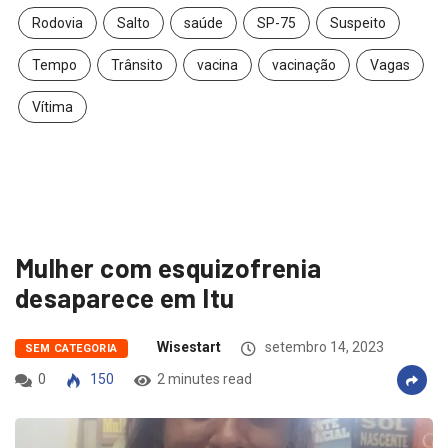
Rodovia
Salto
saúde
SP-75
Suspeito
Tempo
Trânsito
vacina
vacinação
Vagas
Vítima
Mulher com esquizofrenia
desaparece em Itu
Wisestart
setembro 14, 2023
SEM CATEGORIA
0
150
2 minutes read