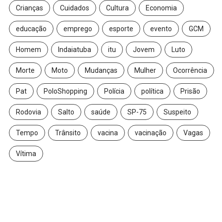
Crianças
Cuidados
Cultura
Economia
educação
emprego
esporte
evento
GCM
Homem
Indaiatuba
itu
Jovem
Luto
Morte
Moto
Mudanças
Mulher
Ocorrência
Pat
PoloShopping
Polícia
política
Prisão
Rodovia
Salto
saúde
SP-75
Suspeito
Tempo
Trânsito
vacina
vacinação
Vagas
Vítima