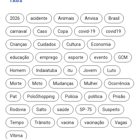
TAGS
2026
acidente
Animais
Anvisa
Brasil
carnaval
Caso
Copa
covid-19
covid19
Crianças
Cuidados
Cultura
Economia
educação
emprego
esporte
evento
GCM
Homem
Indaiatuba
itu
Jovem
Luto
Morte
Moto
Mudanças
Mulher
Ocorrência
Pat
PoloShopping
Polícia
política
Prisão
Rodovia
Salto
saúde
SP-75
Suspeito
Tempo
Trânsito
vacina
vacinação
Vagas
Vítima