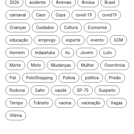
2026
acidente
Animais
Anvisa
Brasil
carnaval
Caso
Copa
covid-19
covid19
Crianças
Cuidados
Cultura
Economia
educação
emprego
esporte
evento
GCM
Homem
Indaiatuba
itu
Jovem
Luto
Morte
Moto
Mudanças
Mulher
Ocorrência
Pat
PoloShopping
Polícia
política
Prisão
Rodovia
Salto
saúde
SP-75
Suspeito
Tempo
Trânsito
vacina
vacinação
Vagas
Vítima