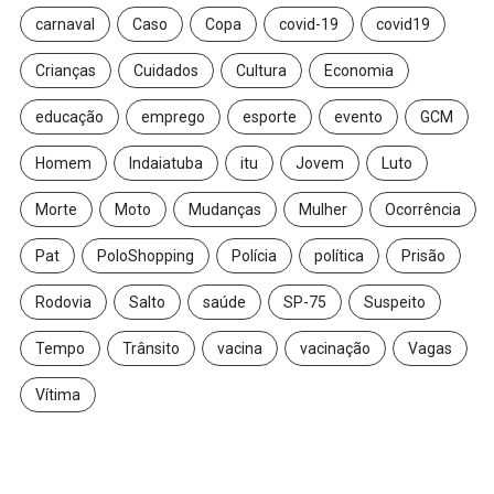
carnaval
Caso
Copa
covid-19
covid19
Crianças
Cuidados
Cultura
Economia
educação
emprego
esporte
evento
GCM
Homem
Indaiatuba
itu
Jovem
Luto
Morte
Moto
Mudanças
Mulher
Ocorrência
Pat
PoloShopping
Polícia
política
Prisão
Rodovia
Salto
saúde
SP-75
Suspeito
Tempo
Trânsito
vacina
vacinação
Vagas
Vítima