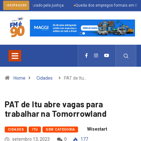
er procurado pela justiça
Queda dos empregos formais em Itu reflete cenár
DESTAQUES
Home
Cidades
PAT de Itu…
PAT de Itu abre vagas para
trabalhar na Tomorrowland
Wisestart
CIDADES
ITU
SEM CATEGORIA
setembro 13, 2023
0
177