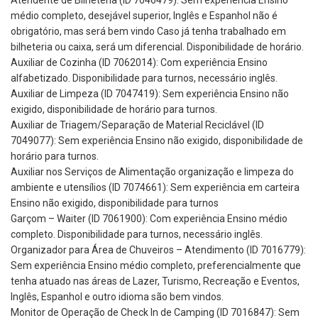
Atendente de Bilheteria (ID 7046479): Sem experiência Ensino
médio completo, desejável superior, Inglês e Espanhol não é
obrigatório, mas será bem vindo Caso já tenha trabalhado em
bilheteria ou caixa, será um diferencial. Disponibilidade de horário.
Auxiliar de Cozinha (ID 7062014): Com experiência Ensino
alfabetizado. Disponibilidade para turnos, necessário inglês.
Auxiliar de Limpeza (ID 7047419): Sem experiência Ensino não
exigido, disponibilidade de horário para turnos.
Auxiliar de Triagem/Separação de Material Reciclável (ID
7049077): Sem experiência Ensino não exigido, disponibilidade de
horário para turnos.
Auxiliar nos Serviços de Alimentação organização e limpeza do
ambiente e utensílios (ID 7074661): Sem experiência em carteira
Ensino não exigido, disponibilidade para turnos
Garçom – Waiter (ID 7061900): Com experiência Ensino médio
completo. Disponibilidade para turnos, necessário inglês.
Organizador para Área de Chuveiros – Atendimento (ID 7016779):
Sem experiência Ensino médio completo, preferencialmente que
tenha atuado nas áreas de Lazer, Turismo, Recreação e Eventos,
Inglês, Espanhol e outro idioma são bem vindos.
Monitor de Operação de Check In de Camping (ID 7016847): Sem