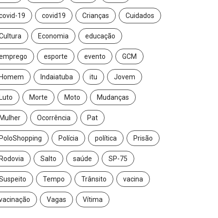
covid-19
covid19
Crianças
Cuidados
Cultura
Economia
educação
emprego
esporte
evento
GCM
Homem
Indaiatuba
itu
Jovem
Luto
Morte
Moto
Mudanças
Mulher
Ocorrência
Pat
PoloShopping
Polícia
política
Prisão
Rodovia
Salto
saúde
SP-75
Suspeito
Tempo
Trânsito
vacina
vacinação
Vagas
Vítima