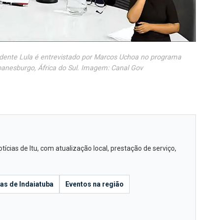
sidente Lula é entrevistado por Marcos Uchoa no programa
anesburgo, África do Sul. Imagem: Canal Gov
cias de Itu, com atualização local, prestação de serviço,
ias de Indaiatuba
Eventos na região