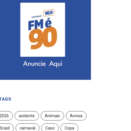
TAGS
2026
acidente
Animais
Anvisa
Brasil
carnaval
Caso
Copa