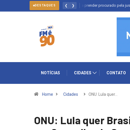
lto: forças policiais se mobilizam para prender procurado pela justiça
❮
❯
DESTAQUES
NOTÍCIAS
CIDADES
CONTATO
Home
Cidades
ONU: Lula quer…
ONU: Lula quer Brasil