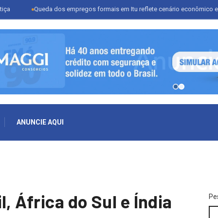
Queda dos empregos formais em Itu reflete cenário econômico e desafia se
ANUNCIE AQUI
, África do Sul e Índia
Pe