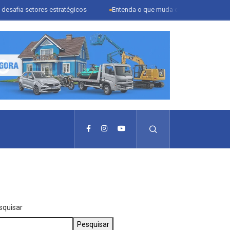
tores estratégicos
Entenda o que muda com a nova Lei do Frete
squisar
Pesquisar