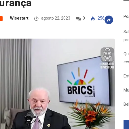
gurança
Po
Wisestart
agosto 22, 2023
0
256
Sal
pro
Qu
ec
En
Mu
Be