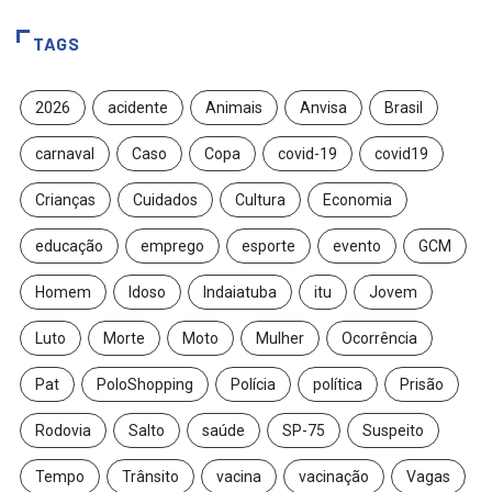
TAGS
2026
acidente
Animais
Anvisa
Brasil
carnaval
Caso
Copa
covid-19
covid19
Crianças
Cuidados
Cultura
Economia
educação
emprego
esporte
evento
GCM
Homem
Idoso
Indaiatuba
itu
Jovem
Luto
Morte
Moto
Mulher
Ocorrência
Pat
PoloShopping
Polícia
política
Prisão
Rodovia
Salto
saúde
SP-75
Suspeito
Tempo
Trânsito
vacina
vacinação
Vagas