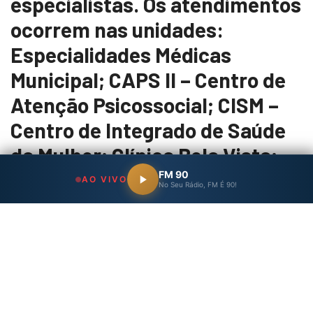
especialistas. Os atendimentos
ocorrem nas unidades:
Especialidades Médicas
Municipal; CAPS II – Centro de
Atenção Psicossocial; CISM –
Centro de Integrado de Saúde
da Mulher; Clínica Bela Vista;
Clínica Donalísio; CSII – Centro
FM 90
AO VIVO
No Seu Rádio, FM É 90!
de Saúde II; Clínica Jardim das
Nações; Clínica São Gabriel e
Clínica Cecap. Além disso, a
Saúde também recebeu
reforço de 2 Monitores de