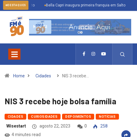
e agosto
Bella Capri inaugura primeira franquia em Salto
Inscrições 
DESTAQUES
Home
Cidades
NIS 3 recebe…
NIS 3 recebe hoje bolsa família
CIDADES
CURIOSIDADES
DEPOIMENTOS
NOTÍCIAS
Wisestart
agosto 22, 2023
0
258
4 minutes read