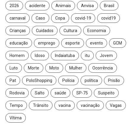
2026
acidente
Animais
Anvisa
Brasil
carnaval
Caso
Copa
covid-19
covid19
Crianças
Cuidados
Cultura
Economia
educação
emprego
esporte
evento
GCM
Homem
Idoso
Indaiatuba
itu
Jovem
Luto
Morte
Moto
Mulher
Ocorrência
Pat
PoloShopping
Polícia
política
Prisão
Rodovia
Salto
saúde
SP-75
Suspeito
Tempo
Trânsito
vacina
vacinação
Vagas
Vítima