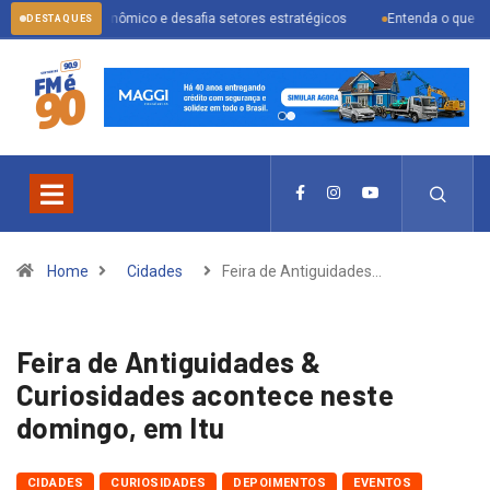
io econômico e desafia setores estratégicos
Entenda o que muda com a no
DESTAQUES
Home
Cidades
Feira de Antiguidades…
Feira de Antiguidades &
Curiosidades acontece neste
domingo, em Itu
CIDADES
CURIOSIDADES
DEPOIMENTOS
EVENTOS