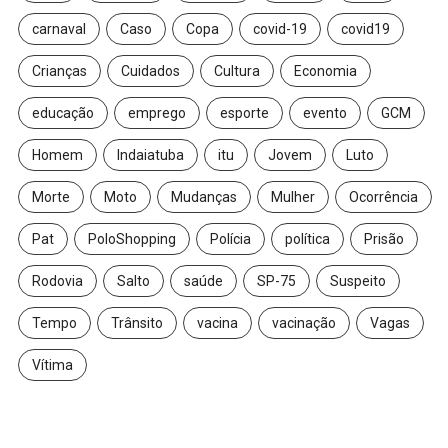
carnaval
Caso
Copa
covid-19
covid19
Crianças
Cuidados
Cultura
Economia
educação
emprego
esporte
evento
GCM
Homem
Indaiatuba
itu
Jovem
Luto
Morte
Moto
Mudanças
Mulher
Ocorrência
Pat
PoloShopping
Polícia
política
Prisão
Rodovia
Salto
saúde
SP-75
Suspeito
Tempo
Trânsito
vacina
vacinação
Vagas
Vítima