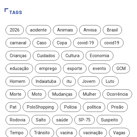
TAGS
2026
acidente
Animais
Anvisa
Brasil
carnaval
Caso
Copa
covid-19
covid19
Crianças
Cuidados
Cultura
Economia
educação
emprego
esporte
evento
GCM
Homem
Indaiatuba
itu
Jovem
Luto
Morte
Moto
Mudanças
Mulher
Ocorrência
Pat
PoloShopping
Polícia
política
Prisão
Rodovia
Salto
saúde
SP-75
Suspeito
Tempo
Trânsito
vacina
vacinação
Vagas