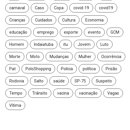
carnaval
Caso
Copa
covid-19
covid19
Crianças
Cuidados
Cultura
Economia
educação
emprego
esporte
evento
GCM
Homem
Indaiatuba
itu
Jovem
Luto
Morte
Moto
Mudanças
Mulher
Ocorrência
Pat
PoloShopping
Polícia
política
Prisão
Rodovia
Salto
saúde
SP-75
Suspeito
Tempo
Trânsito
vacina
vacinação
Vagas
Vítima