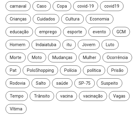
carnaval
Caso
Copa
covid-19
covid19
Crianças
Cuidados
Cultura
Economia
educação
emprego
esporte
evento
GCM
Homem
Indaiatuba
itu
Jovem
Luto
Morte
Moto
Mudanças
Mulher
Ocorrência
Pat
PoloShopping
Polícia
política
Prisão
Rodovia
Salto
saúde
SP-75
Suspeito
Tempo
Trânsito
vacina
vacinação
Vagas
Vítima