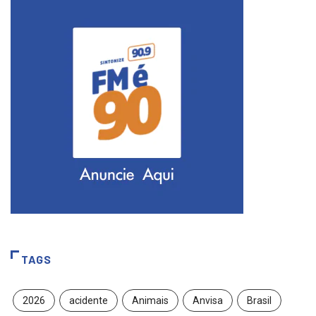
TAGS
2026
acidente
Animais
Anvisa
Brasil