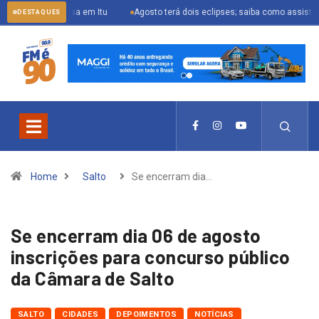
sua casa em Itu
Agosto terá dois eclipses; saiba como assistir aos fenôm
DESTAQUES
Home
Salto
Se encerram dia…
Se encerram dia 06 de agosto
inscrições para concurso público
da Câmara de Salto
SALTO
CIDADES
DEPOIMENTOS
NOTÍCIAS