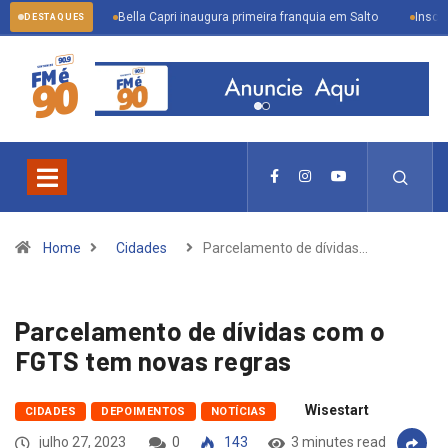
sto
Bella Capri inaugura primeira franquia em Salto
Inscrições aberta
DESTAQUES
Home
Cidades
Parcelamento de dívidas…
Parcelamento de dívidas com o
FGTS tem novas regras
Wisestart
CIDADES
DEPOIMENTOS
NOTÍCIAS
julho 27, 2023
0
143
3 minutes read