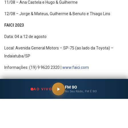
11/08 – Ana Castela e Hugo & Guilherme
12/08 – Jorge & Mateus, Guilherme & Benuto e Thiago Lins
FAICI 2023
Data: 04 a 12 de agosto
Local: Avenida General Motors – SP-75 (ao lado da Toyota) –
Indaiatuba/SP
Informações: (19) 9 9620 2320 |
www.faici.com
FM 90
AO VIVO
No Seu Rádio, FM É 90!
A 34ª edição da festa terá novidades na praça de alimentação,
com um espaço maior o local ainda contará com um palco onde
artistas da cidade e região irão se apresentar nos seis dias de
evento.