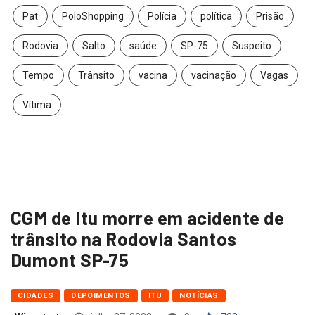
Pat
PoloShopping
Polícia
política
Prisão
Rodovia
Salto
saúde
SP-75
Suspeito
Tempo
Trânsito
vacina
vacinação
Vagas
Vítima
CGM de Itu morre em acidente de
trânsito na Rodovia Santos
Dumont SP-75
CIDADES
DEPOIMENTOS
ITU
NOTÍCIAS