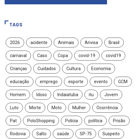
TAGS
2026
acidente
Animais
Anvisa
Brasil
carnaval
Caso
Copa
covid-19
covid19
Crianças
Cuidados
Cultura
Economia
educação
emprego
esporte
evento
GCM
Homem
Idoso
Indaiatuba
itu
Jovem
Luto
Morte
Moto
Mulher
Ocorrência
Pat
PoloShopping
Polícia
política
Prisão
Rodovia
Salto
saúde
SP-75
Suspeito