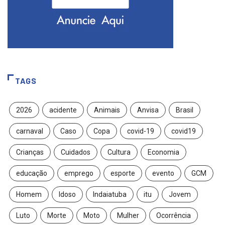
TAGS
2026
acidente
Animais
Anvisa
Brasil
carnaval
Caso
Copa
covid-19
covid19
Crianças
Cuidados
Cultura
Economia
educação
emprego
esporte
evento
GCM
Homem
Idoso
Indaiatuba
itu
Jovem
Luto
Morte
Moto
Mulher
Ocorrência