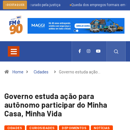
 procurado pela justiça
Queda dos empregos formais em Itu reflete cenário
DESTAQUES
Home
Cidades
Governo estuda ação…
Governo estuda ação para
autônomo participar do Minha
Casa, Minha Vida
CIDADES
CURIOSIDADES
DEPOIMENTOS
NOTÍCIAS