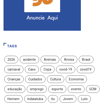
TAGS
2026
acidente
Animais
Anvisa
Brasil
carnaval
Caso
Copa
covid-19
covid19
Crianças
Cuidados
Cultura
Economia
educação
emprego
esporte
evento
GCM
Homem
Indaiatuba
itu
Jovem
Luto