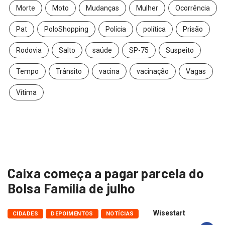
Morte
Moto
Mudanças
Mulher
Ocorrência
Pat
PoloShopping
Polícia
política
Prisão
Rodovia
Salto
saúde
SP-75
Suspeito
Tempo
Trânsito
vacina
vacinação
Vagas
Vítima
Caixa começa a pagar parcela do
Bolsa Família de julho
Wisestart
CIDADES
DEPOIMENTOS
NOTÍCIAS