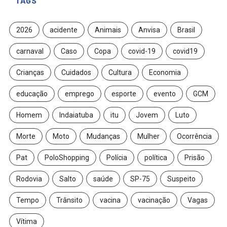
TAGS
2026
acidente
Animais
Anvisa
Brasil
carnaval
Caso
Copa
covid-19
covid19
Crianças
Cuidados
Cultura
Economia
educação
emprego
esporte
evento
GCM
Homem
Indaiatuba
itu
Jovem
Luto
Morte
Moto
Mudanças
Mulher
Ocorrência
Pat
PoloShopping
Polícia
política
Prisão
Rodovia
Salto
saúde
SP-75
Suspeito
Tempo
Trânsito
vacina
vacinação
Vagas
Vítima