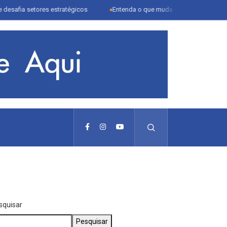
ores estratégicos
Entenda o que muda com a nova Lei do Frete
squisar
Pesquisar