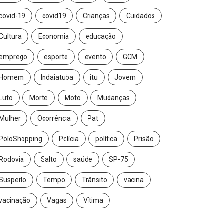
covid-19
covid19
Crianças
Cuidados
Cultura
Economia
educação
emprego
esporte
evento
GCM
Homem
Indaiatuba
itu
Jovem
Luto
Morte
Moto
Mudanças
Mulher
Ocorrência
Pat
PoloShopping
Polícia
política
Prisão
Rodovia
Salto
saúde
SP-75
Suspeito
Tempo
Trânsito
vacina
vacinação
Vagas
Vítima