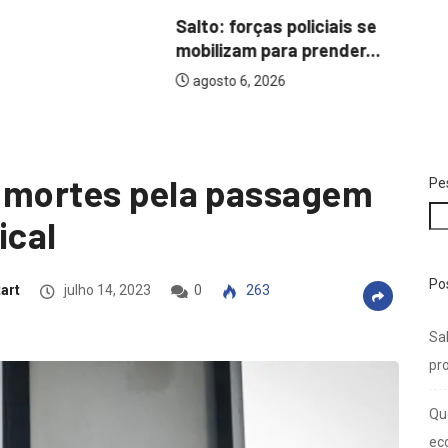
Salto: forças policiais se
mobilizam para prender...
agosto 6, 2026
s mortes pela passagem
Pe
ical
Po
art
julho 14, 2023
0
263
Sal
pro
Qu
ec