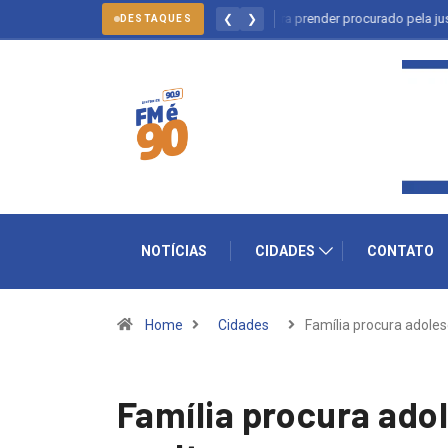
lto: forças policiais se mobilizam para prender procurado pela justiça
❮
❯
DESTAQUES
NOTÍCIAS
CIDADES
CONTATO
Home
Cidades
Família procura adole
Família procura ado