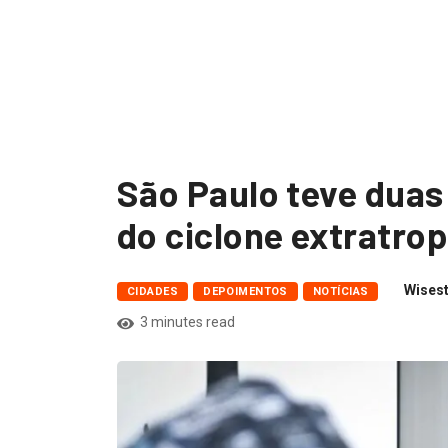
iciais se
render...
São Paulo teve dua
do ciclone extratrop
Wisest
CIDADES
DEPOIMENTOS
NOTÍCIAS
3 minutes read