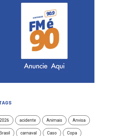
TAGS
2026
acidente
Animais
Anvisa
Brasil
carnaval
Caso
Copa