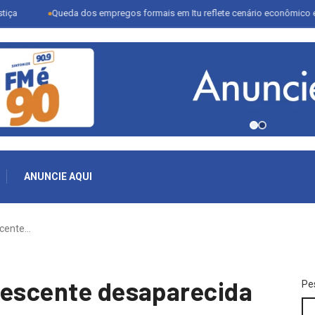
Queda dos empregos formais em Itu reflete cenário econômico e desafia set
ANUNCIE AQUI
scente…
lescente desaparecida
Pe