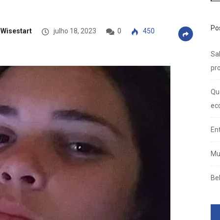
Po
Wisestart
julho 18, 2023
0
450
Sal
pro
Qu
ec
En
Mu
Be