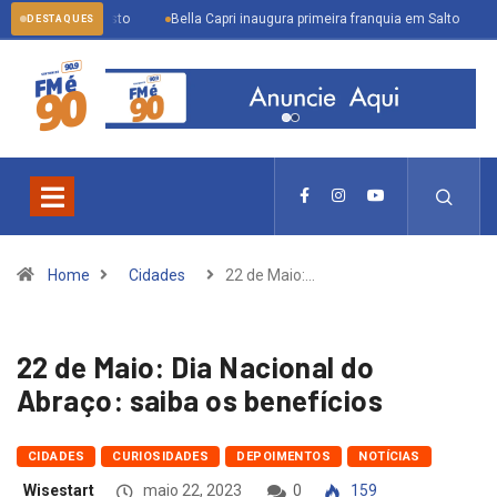
 31 de agosto
Bella Capri inaugura primeira franquia em Salto
Inscriç
DESTAQUES
Home
Cidades
22 de Maio:…
22 de Maio: Dia Nacional do
Abraço: saiba os benefícios
CIDADES
CURIOSIDADES
DEPOIMENTOS
NOTÍCIAS
Wisestart
maio 22, 2023
0
159