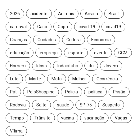
2026
acidente
Animais
Anvisa
Brasil
carnaval
Caso
Copa
covid-19
covid19
Crianças
Cuidados
Cultura
Economia
educação
emprego
esporte
evento
GCM
Homem
Idoso
Indaiatuba
itu
Jovem
Luto
Morte
Moto
Mulher
Ocorrência
Pat
PoloShopping
Polícia
política
Prisão
Rodovia
Salto
saúde
SP-75
Suspeito
Tempo
Trânsito
vacina
vacinação
Vagas
Vítima