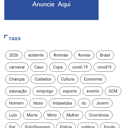
TAGS
2026
acidente
Animais
Anvisa
Brasil
carnaval
Caso
Copa
covid-19
covid19
Crianças
Cuidados
Cultura
Economia
educação
emprego
esporte
evento
GCM
Homem
Idoso
Indaiatuba
itu
Jovem
Luto
Morte
Moto
Mulher
Ocorrência
Pat
PoloShopping
Polícia
política
Prisão