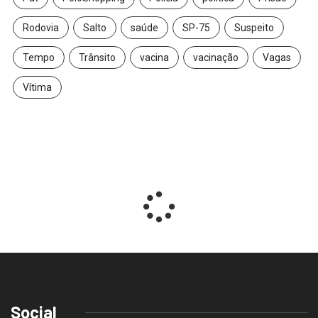
Rodovia
Salto
saúde
SP-75
Suspeito
Tempo
Trânsito
vacina
vacinação
Vagas
Vítima
Social