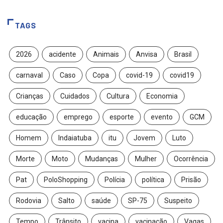
TAGS
2026
acidente
Animais
Anvisa
Brasil
carnaval
Caso
Copa
covid-19
covid19
Crianças
Cuidados
Cultura
Economia
educação
emprego
esporte
evento
GCM
Homem
Indaiatuba
itu
Jovem
Luto
Morte
Moto
Mudanças
Mulher
Ocorrência
Pat
PoloShopping
Polícia
política
Prisão
Rodovia
Salto
saúde
SP-75
Suspeito
Tempo
Trânsito
vacina
vacinação
Vagas