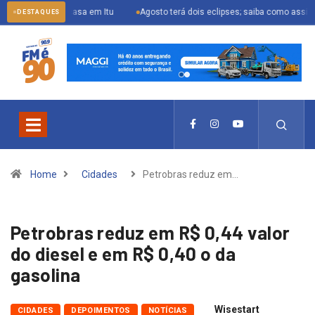
sua casa em Itu
Agosto terá dois eclipses; saiba como assistir aos fenôm
DESTAQUES
Home
Cidades
Petrobras reduz em…
Petrobras reduz em R$ 0,44 valor
do diesel e em R$ 0,40 o da
gasolina
Wisestart
CIDADES
DEPOIMENTOS
NOTÍCIAS