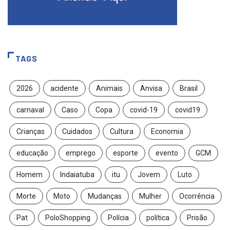
TAGS
2026
acidente
Animais
Anvisa
Brasil
carnaval
Caso
Copa
covid-19
covid19
Crianças
Cuidados
Cultura
Economia
educação
emprego
esporte
evento
GCM
Homem
Indaiatuba
itu
Jovem
Luto
Morte
Moto
Mudanças
Mulher
Ocorrência
Pat
PoloShopping
Polícia
política
Prisão