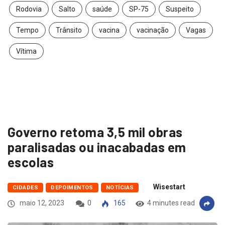
Rodovia
Salto
saúde
SP-75
Suspeito
Tempo
Trânsito
vacina
vacinação
Vagas
Vítima
Governo retoma 3,5 mil obras
paralisadas ou inacabadas em
escolas
Wisestart
CIDADES
DEPOIMENTOS
NOTÍCIAS
maio 12, 2023
0
165
4 minutes read