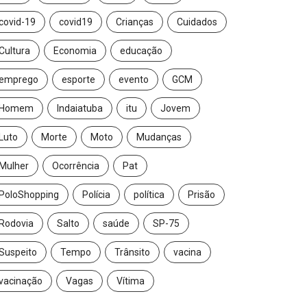
covid-19
covid19
Crianças
Cuidados
Cultura
Economia
educação
emprego
esporte
evento
GCM
Homem
Indaiatuba
itu
Jovem
Luto
Morte
Moto
Mudanças
Mulher
Ocorrência
Pat
PoloShopping
Polícia
política
Prisão
Rodovia
Salto
saúde
SP-75
Suspeito
Tempo
Trânsito
vacina
vacinação
Vagas
Vítima