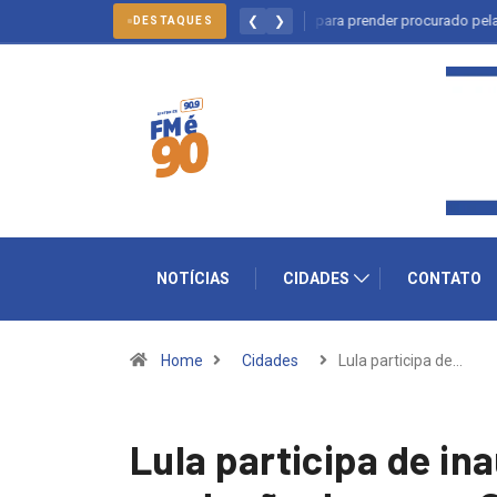
Salto: forças policiais se mobilizam para prender procurado pela justiça
❮
❯
DESTAQUES
NOTÍCIAS
CIDADES
CONTATO
Home
Cidades
Lula participa de…
Lula participa de in