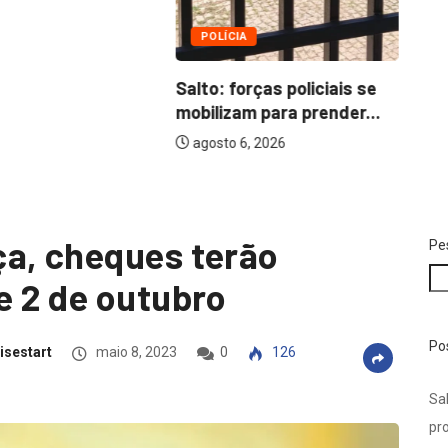
POLÍCIA
Salto: forças policiais se
mobilizam para prender...
agosto 6, 2026
ça, cheques terão
Pe
e 2 de outubro
Po
isestart
maio 8, 2023
0
126
Sal
pro