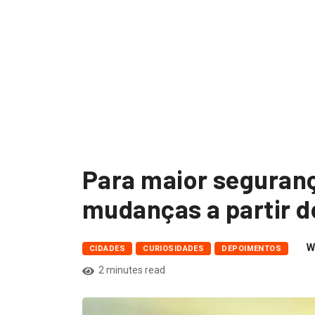
iciais se
render...
Para maior seguran
mudanças a partir d
W
CIDADES
CURIOSIDADES
DEPOIMENTOS
2 minutes read