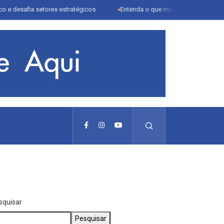
setores estratégicos
Entenda o que muda com a nova Lei do Frete
squisar
Pesquisar