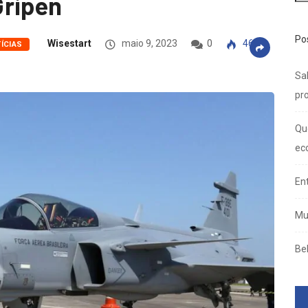
Gripen
Po
Wisestart
maio 9, 2023
0
463
ÍCIAS
Sal
pro
Qu
ec
En
Mu
Be