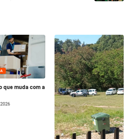
IA
o que muda com a
Q
fo
 2026