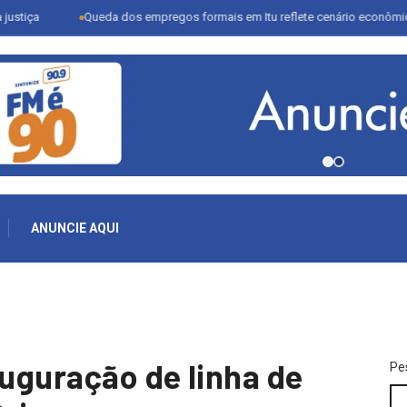
Queda dos empregos formais em Itu reflete cenário econômico e desafia 
ANUNCIE AQUI
auguração de linha de
Pe