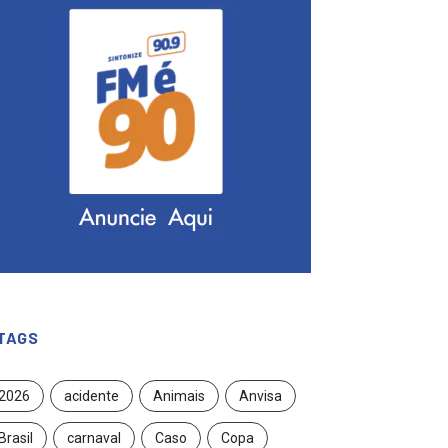
TAGS
2026
acidente
Animais
Anvisa
Brasil
carnaval
Caso
Copa