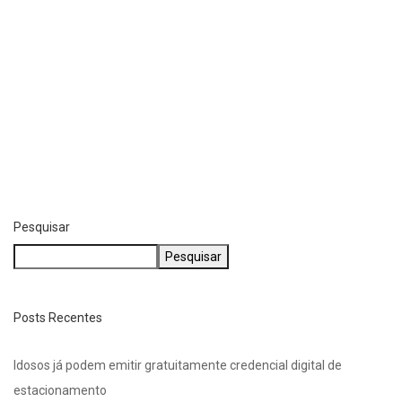
POLÍCIA
Salto: forças policiais se mobilizam para prender...
agosto 6, 2026
Pesquisar
Pesquisar
Posts Recentes
Idosos já podem emitir gratuitamente credencial digital de
estacionamento