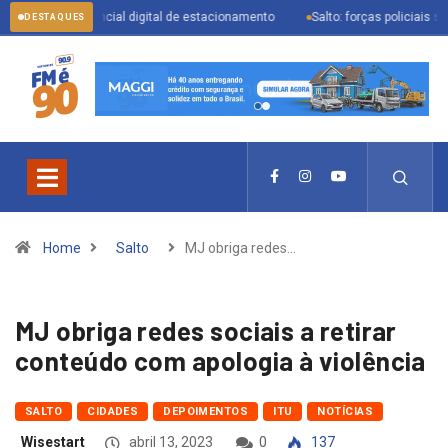
e credencial digital de estacionamento
Salto: forças policiais se mobiliza
DESTAQUES
Home
Salto
MJ obriga redes…
MJ obriga redes sociais a retirar
conteúdo com apologia à violência
SALTO
CIDADES
DEPOIMENTOS
ITU
NOTÍCIAS
Wisestart
abril 13, 2023
0
137