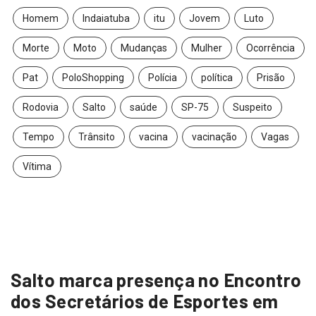
Homem
Indaiatuba
itu
Jovem
Luto
Morte
Moto
Mudanças
Mulher
Ocorrência
Pat
PoloShopping
Polícia
política
Prisão
Rodovia
Salto
saúde
SP-75
Suspeito
Tempo
Trânsito
vacina
vacinação
Vagas
Vítima
Salto marca presença no Encontro
dos Secretários de Esportes em