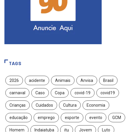
TAGS
2026
acidente
Animais
Anvisa
Brasil
carnaval
Caso
Copa
covid-19
covid19
Crianças
Cuidados
Cultura
Economia
educação
emprego
esporte
evento
GCM
Homem
Indaiatuba
itu
Jovem
Luto