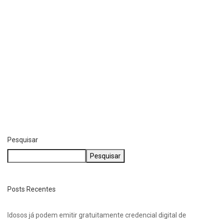
POLÍCIA
Salto: forças policiais se mobilizam para prender...
agosto 6, 2026
Pesquisar
Pesquisar
Posts Recentes
Idosos já podem emitir gratuitamente credencial digital de