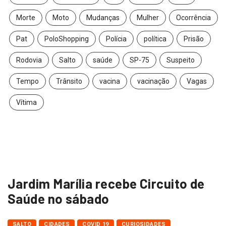
Morte
Moto
Mudanças
Mulher
Ocorrência
Pat
PoloShopping
Polícia
política
Prisão
Rodovia
Salto
saúde
SP-75
Suspeito
Tempo
Trânsito
vacina
vacinação
Vagas
Vítima
Jardim Marília recebe Circuito de
Saúde no sábado
SALTO
CIDADES
COVID 19
CURIOSIDADES