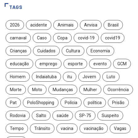
TAGS
2026
acidente
Animais
Anvisa
Brasil
carnaval
Caso
Copa
covid-19
covid19
Crianças
Cuidados
Cultura
Economia
educação
emprego
esporte
evento
GCM
Homem
Indaiatuba
itu
Jovem
Luto
Morte
Moto
Mudanças
Mulher
Ocorrência
Pat
PoloShopping
Polícia
política
Prisão
Rodovia
Salto
saúde
SP-75
Suspeito
Tempo
Trânsito
vacina
vacinação
Vagas