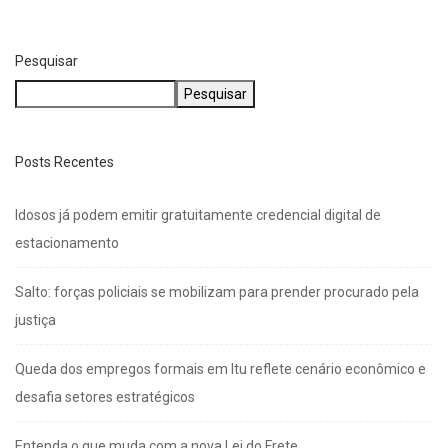
Salto: forças policiais se mobilizam para prender...
agosto 6, 2026
Pesquisar
Pesquisar
Posts Recentes
Idosos já podem emitir gratuitamente credencial digital de
estacionamento
Salto: forças policiais se mobilizam para prender procurado pela
justiça
Queda dos empregos formais em Itu reflete cenário econômico e
desafia setores estratégicos
Entenda o que muda com a nova Lei do Frete