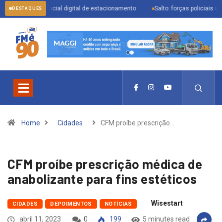
credencial digital de estacionamento
Salto: forças policiais se mobilizam p
DESTAQUES
Home
Cidades
CFM proíbe prescrição…
CFM proíbe prescrição médica de
anabolizante para fins estéticos
Wisestart
CIDADES
DEPOIMENTOS
NOTÍCIAS
abril 11, 2023
0
199
5 minutes read