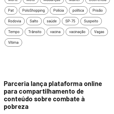
Pat
PoloShopping
Polícia
política
Prisão
Rodovia
Salto
saúde
SP-75
Suspeito
Tempo
Trânsito
vacina
vacinação
Vagas
Vítima
Parceria lança plataforma online
para compartilhamento de
conteúdo sobre combate à
pobreza