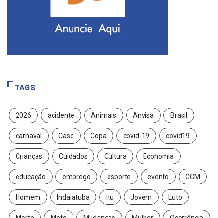
TAGS
2026
acidente
Animais
Anvisa
Brasil
carnaval
Caso
Copa
covid-19
covid19
Crianças
Cuidados
Cultura
Economia
educação
emprego
esporte
evento
GCM
Homem
Indaiatuba
itu
Jovem
Luto
Morte
Moto
Mudanças
Mulher
Ocorrência