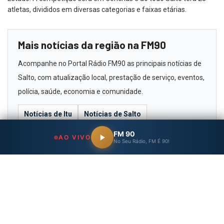
atletas, divididos em diversas categorias e faixas etárias.
Mais notícias da região na FM90
Acompanhe no Portal Rádio FM90 as principais notícias de
Salto, com atualização local, prestação de serviço, eventos,
polícia, saúde, economia e comunidade.
Notícias de Itu
Notícias de Salto
Notícias de Indaiatuba
Eventos na região
FM 90
AO VIVO
No Seu Rádio, FM É 90!
Ouça a Rádio FM90 ao vivo
Wisestart
https://fm90.com.br