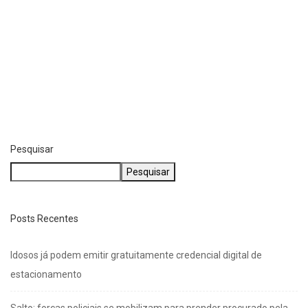
POLÍCIA
Salto: forças policiais se mobilizam para prender...
agosto 6, 2026
Pesquisar
Pesquisar
Posts Recentes
Idosos já podem emitir gratuitamente credencial digital de
estacionamento