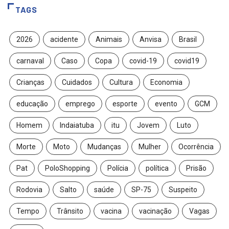
TAGS
2026
acidente
Animais
Anvisa
Brasil
carnaval
Caso
Copa
covid-19
covid19
Crianças
Cuidados
Cultura
Economia
educação
emprego
esporte
evento
GCM
Homem
Indaiatuba
itu
Jovem
Luto
Morte
Moto
Mudanças
Mulher
Ocorrência
Pat
PoloShopping
Polícia
política
Prisão
Rodovia
Salto
saúde
SP-75
Suspeito
Tempo
Trânsito
vacina
vacinação
Vagas