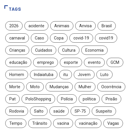
TAGS
2026
acidente
Animais
Anvisa
Brasil
carnaval
Caso
Copa
covid-19
covid19
Crianças
Cuidados
Cultura
Economia
educação
emprego
esporte
evento
GCM
Homem
Indaiatuba
itu
Jovem
Luto
Morte
Moto
Mudanças
Mulher
Ocorrência
Pat
PoloShopping
Polícia
política
Prisão
Rodovia
Salto
saúde
SP-75
Suspeito
Tempo
Trânsito
vacina
vacinação
Vagas