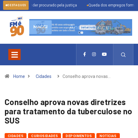
ara prender procurado pela justiça
Queda dos empregos formais em Itu refle
DESTAQUES
Home
Cidades
Conselho aprova novas…
Conselho aprova novas diretrizes
para tratamento da tuberculose no
SUS
CIDADES
CURIOSIDADES
DEPOIMENTOS
NOTÍCIAS