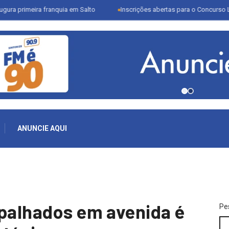
ra franquia em Salto
Inscrições abertas para o Concurso Literário No
ANUNCIE AQUI
spalhados em avenida é
Pe