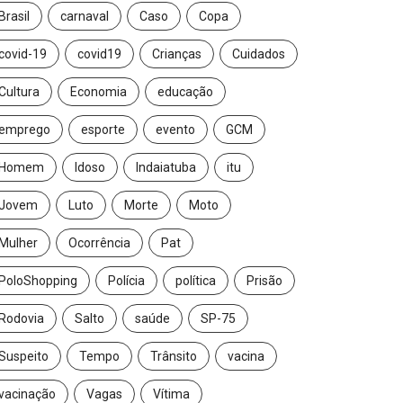
Brasil
carnaval
Caso
Copa
covid-19
covid19
Crianças
Cuidados
Cultura
Economia
educação
emprego
esporte
evento
GCM
Homem
Idoso
Indaiatuba
itu
Jovem
Luto
Morte
Moto
Mulher
Ocorrência
Pat
PoloShopping
Polícia
política
Prisão
Rodovia
Salto
saúde
SP-75
Suspeito
Tempo
Trânsito
vacina
vacinação
Vagas
Vítima