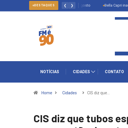
ltivacinação de Salto vai até 31 de agosto
Bella Capri inaugura primei
❮
❯
DESTAQUES
NOTÍCIAS
CIDADES
CONTATO
Home
Cidades
CIS diz que…
CIS diz que tubos e