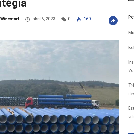
atégia
Po
Wisestart
abril 6, 2023
0
160
Mu
Be
In
Vo
Trê
de
Es
vít