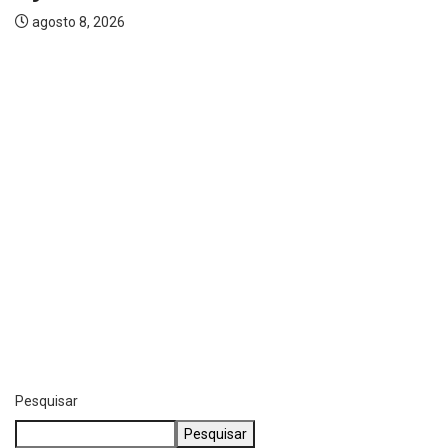
POLÍCIA
Salto: forças policiais se mobilizam para prender...
agosto 6, 2026
Pesquisar
Pesquisar