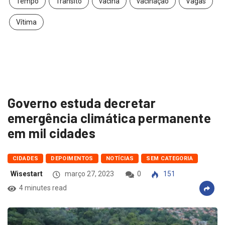
Tempo
Trânsito
vacina
vacinação
Vagas
Vítima
Governo estuda decretar
emergência climática permanente
em mil cidades
CIDADES
DEPOIMENTOS
NOTÍCIAS
SEM CATEGORIA
Wisestart
março 27, 2023
0
151
4 minutes read