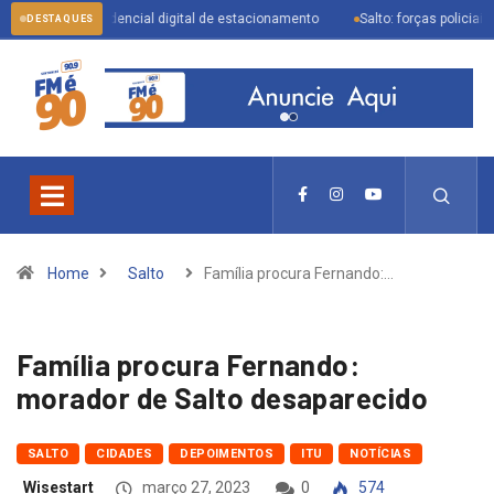
te credencial digital de estacionamento
Salto: forças policiais se mobiliza
DESTAQUES
Home
Salto
Família procura Fernando:…
Família procura Fernando:
morador de Salto desaparecido
SALTO
CIDADES
DEPOIMENTOS
ITU
NOTÍCIAS
Wisestart
março 27, 2023
0
574