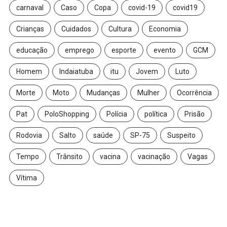
carnaval
Caso
Copa
covid-19
covid19
Crianças
Cuidados
Cultura
Economia
educação
emprego
esporte
evento
GCM
Homem
Indaiatuba
itu
Jovem
Luto
Morte
Moto
Mudanças
Mulher
Ocorrência
Pat
PoloShopping
Polícia
política
Prisão
Rodovia
Salto
saúde
SP-75
Suspeito
Tempo
Trânsito
vacina
vacinação
Vagas
Vítima