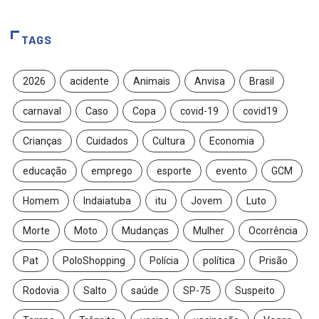
TAGS
2026
acidente
Animais
Anvisa
Brasil
carnaval
Caso
Copa
covid-19
covid19
Crianças
Cuidados
Cultura
Economia
educação
emprego
esporte
evento
GCM
Homem
Indaiatuba
itu
Jovem
Luto
Morte
Moto
Mudanças
Mulher
Ocorrência
Pat
PoloShopping
Polícia
política
Prisão
Rodovia
Salto
saúde
SP-75
Suspeito