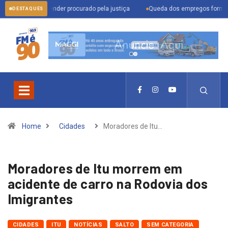
am para prender procurado pela justiça
Queda dos empregos formais em Itu 
DESTAQUES
Home
Cidades
Moradores de Itu…
Moradores de Itu morrem em
acidente de carro na Rodovia dos
Imigrantes
CIDADES
ITU
NOTÍCIAS
SALTO
SEM CATEGORIA