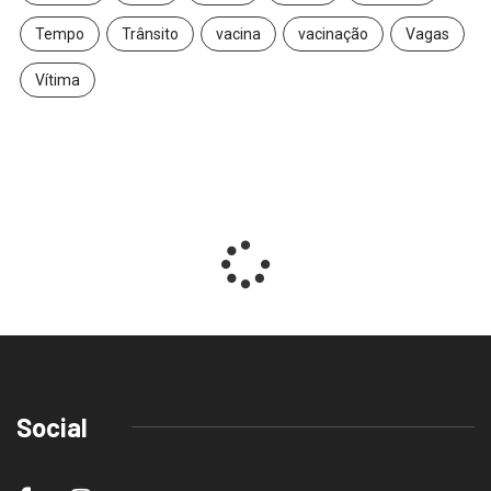
Tempo
Trânsito
vacina
vacinação
Vagas
Vítima
Social