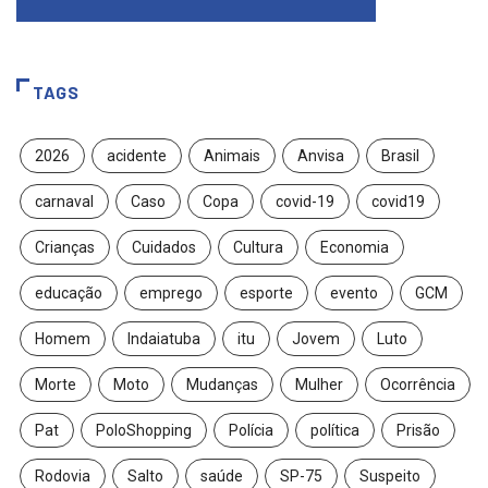
TAGS
2026
acidente
Animais
Anvisa
Brasil
carnaval
Caso
Copa
covid-19
covid19
Crianças
Cuidados
Cultura
Economia
educação
emprego
esporte
evento
GCM
Homem
Indaiatuba
itu
Jovem
Luto
Morte
Moto
Mudanças
Mulher
Ocorrência
Pat
PoloShopping
Polícia
política
Prisão
Rodovia
Salto
saúde
SP-75
Suspeito