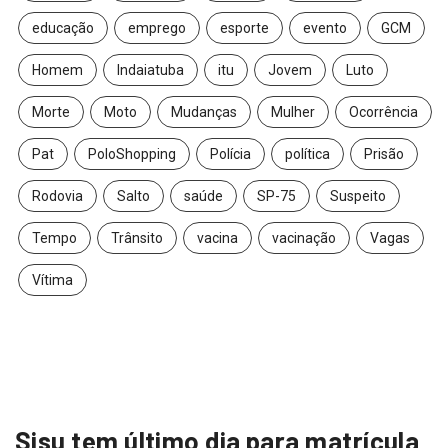
educação
emprego
esporte
evento
GCM
Homem
Indaiatuba
itu
Jovem
Luto
Morte
Moto
Mudanças
Mulher
Ocorrência
Pat
PoloShopping
Polícia
política
Prisão
Rodovia
Salto
saúde
SP-75
Suspeito
Tempo
Trânsito
vacina
vacinação
Vagas
Vítima
Sisu tem último dia para matrícula