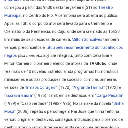
começou a partir das 9h30 desta terça-feira (31) no
Theatro
Municipal
, no Centro do Rio. A cerimônia será aberta ao público.
Após, às 13h, o corpo do ator será levado para o Cemitério e
Crematório da Penitência, no Caju, onde será cremado às 15h30.
Em mais de seis décadas de carreira,
Milton Gonçalves
também
venceu preconceitos e
lutou pelo reconhecimento do trabalho dos
negros
(leia mais abaixo)
. Ele integrou, junto com Célia Biar e
Milton Carneiro, o primeiro elenco de atores da
TV Globo
, onde
fez mais de 40 novelas. Estrelou ainda programas humorísticos,
minisséries e outras produções de sucesso, como as primeiras
versões de
“Irmãos Coragem”
(1970),
“A grande família”
(1972) e
“Escrava Isaura”
(1976). Também se destacou em
“Carga Pesada”
(1979) e “Caso verdade” (1982-1986). No ramake da novela
“Sinhá
Moça”
(2006), repetiu o personagem Pai José que tinha feito na
versão original e, desta vez, conseguiu indicação para o prêmio de
melhor ator no Emmy Internacional. Na cerimônia, apresentou o