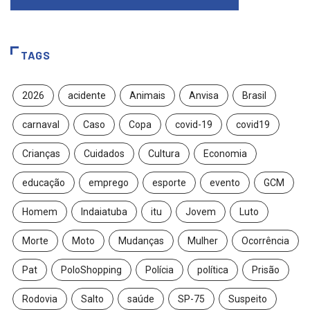
TAGS
2026
acidente
Animais
Anvisa
Brasil
carnaval
Caso
Copa
covid-19
covid19
Crianças
Cuidados
Cultura
Economia
educação
emprego
esporte
evento
GCM
Homem
Indaiatuba
itu
Jovem
Luto
Morte
Moto
Mudanças
Mulher
Ocorrência
Pat
PoloShopping
Polícia
política
Prisão
Rodovia
Salto
saúde
SP-75
Suspeito