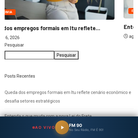
ECONOMIA
Entenda o que muda com a nova...
agosto 6, 2026
Pesquisar
Pesquisar
Posts Recentes
Queda dos empregos formais em Itu reflete cenário econômico e
desafia setores estratégicos
Entenda o que muda com a nova Lei do Frete
FM 90
AO VIVO
No Seu Rádio, FM É 90!
Multivacinação de Salto vai até 31 de agosto