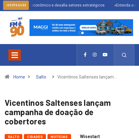
enário econômico e desafia setores estratégicos
Entenda o que muda com
DESTAQUES
Home
Salto
Vicentinos Saltenses lançam…
Vicentinos Saltenses lançam
campanha de doação de
cobertores
Wisestart
SALTO
CIDADES
NOTÍCIAS