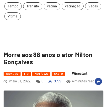
Tempo
Trânsito
vacina
vacinação
Vagas
Vítima
Morre aos 88 anos o ator Milton
Gonçalves
Wisestart
CIDADES
ITU
NOTÍCIAS
SALTO
maio 31, 2022
0
3778
4 minutes read