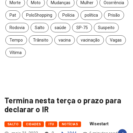
Morte
Moto
Mudanças
Mulher
Ocorrência
Pat
PoloShopping
Polícia
política
Prisão
Rodovia
Salto
saúde
SP-75
Suspeito
Tempo
Trânsito
vacina
vacinação
Vagas
Vítima
Termina nesta terça o prazo para
declarar o IR
Wisestart
SALTO
CIDADES
ITU
NOTÍCIAS