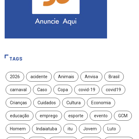
TAGS
2026
acidente
Animais
Anvisa
Brasil
carnaval
Caso
Copa
covid-19
covid19
Crianças
Cuidados
Cultura
Economia
educação
emprego
esporte
evento
GCM
Homem
Indaiatuba
itu
Jovem
Luto