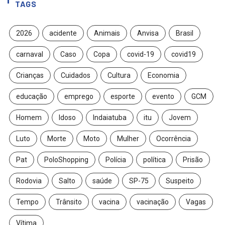
TAGS
2026
acidente
Animais
Anvisa
Brasil
carnaval
Caso
Copa
covid-19
covid19
Crianças
Cuidados
Cultura
Economia
educação
emprego
esporte
evento
GCM
Homem
Idoso
Indaiatuba
itu
Jovem
Luto
Morte
Moto
Mulher
Ocorrência
Pat
PoloShopping
Polícia
política
Prisão
Rodovia
Salto
saúde
SP-75
Suspeito
Tempo
Trânsito
vacina
vacinação
Vagas
Vítima