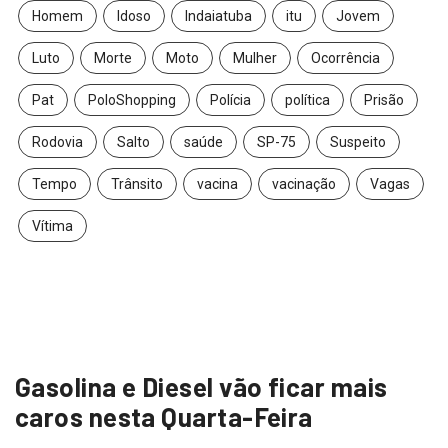
Homem
Idoso
Indaiatuba
itu
Jovem
Luto
Morte
Moto
Mulher
Ocorrência
Pat
PoloShopping
Polícia
política
Prisão
Rodovia
Salto
saúde
SP-75
Suspeito
Tempo
Trânsito
vacina
vacinação
Vagas
Vítima
Gasolina e Diesel vão ficar mais
caros nesta Quarta-Feira