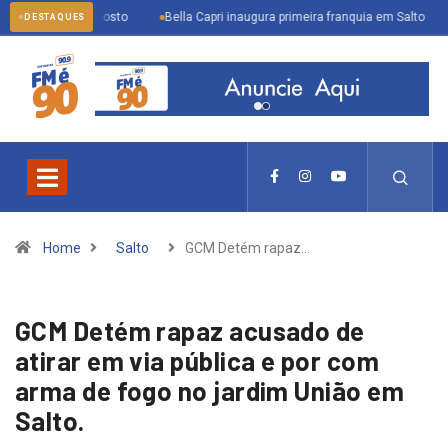
té 31 de agosto
Bella Capri inaugura primeira franquia em Salto
Inscr
DESTAQUES
Home
Salto
GCM Detém rapaz…
GCM Detém rapaz acusado de
atirar em via pública e por com
arma de fogo no jardim União em
Salto.