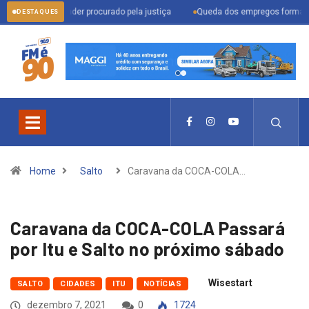
ra prender procurado pela justiça
Queda dos empregos formais em Itu reflet
DESTAQUES
Home
Salto
Caravana da COCA-COLA…
Caravana da COCA-COLA Passará
por Itu e Salto no próximo sábado
Wisestart
SALTO
CIDADES
ITU
NOTÍCIAS
dezembro 7, 2021
0
1724