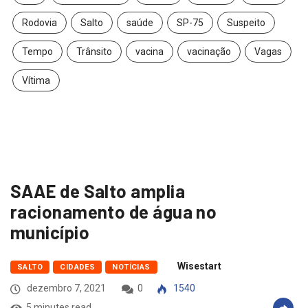
Rodovia
Salto
saúde
SP-75
Suspeito
Tempo
Trânsito
vacina
vacinação
Vagas
Vítima
SAAE de Salto amplia
racionamento de água no
município
Wisestart
SALTO
CIDADES
NOTÍCIAS
dezembro 7, 2021
0
1540
5 minutes read