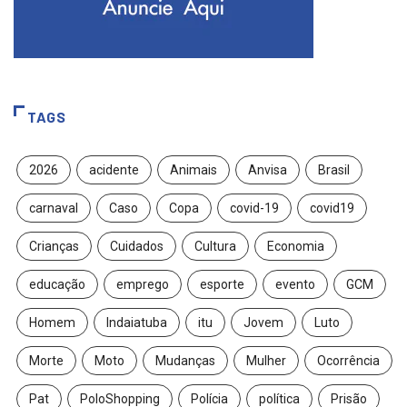
TAGS
2026
acidente
Animais
Anvisa
Brasil
carnaval
Caso
Copa
covid-19
covid19
Crianças
Cuidados
Cultura
Economia
educação
emprego
esporte
evento
GCM
Homem
Indaiatuba
itu
Jovem
Luto
Morte
Moto
Mudanças
Mulher
Ocorrência
Pat
PoloShopping
Polícia
política
Prisão