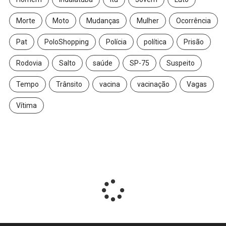
Morte
Moto
Mudanças
Mulher
Ocorrência
Pat
PoloShopping
Polícia
política
Prisão
Rodovia
Salto
saúde
SP-75
Suspeito
Tempo
Trânsito
vacina
vacinação
Vagas
Vítima