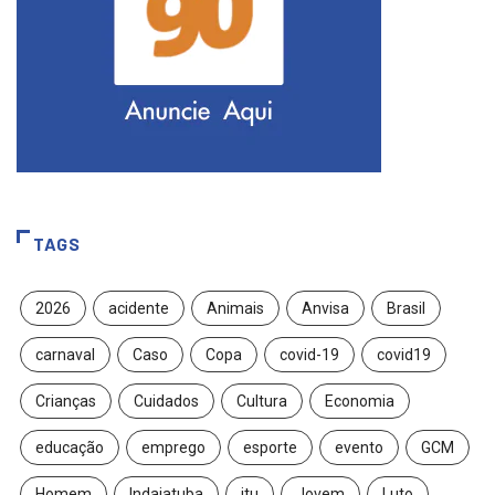
TAGS
2026
acidente
Animais
Anvisa
Brasil
carnaval
Caso
Copa
covid-19
covid19
Crianças
Cuidados
Cultura
Economia
educação
emprego
esporte
evento
GCM
Homem
Indaiatuba
itu
Jovem
Luto