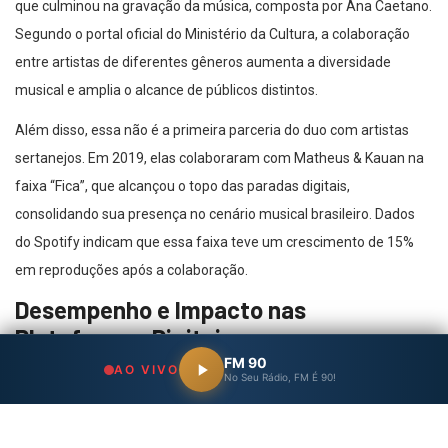
que culminou na gravação da música, composta por Ana Caetano.
Segundo o portal oficial do Ministério da Cultura, a colaboração
entre artistas de diferentes gêneros aumenta a diversidade
musical e amplia o alcance de públicos distintos.
Além disso, essa não é a primeira parceria do duo com artistas
sertanejos. Em 2019, elas colaboraram com Matheus & Kauan na
faixa “Fica”, que alcançou o topo das paradas digitais,
consolidando sua presença no cenário musical brasileiro. Dados
do Spotify indicam que essa faixa teve um crescimento de 15%
em reproduções após a colaboração.
Desempenho e Impacto nas
Plataformas Digitais
FM 90
AO VIVO
O videoclipe de “Geleira do Tempo” foi gravado no Teatro Goiânia
No Seu Rádio, FM É 90!
e, na sua primeira semana, atingiu a 21ª posição entre os vídeos
mais assistidos no YouTube no Brasil, com mais de 600 mil