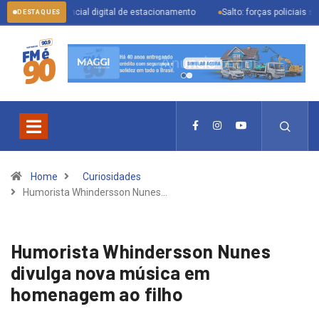
ente credencial digital de estacionamento
Salto: forças policiais se mobil
DESTAQUES
Home
Curiosidades
Humorista Whindersson Nunes…
Humorista Whindersson Nunes
divulga nova música em
homenagem ao filho