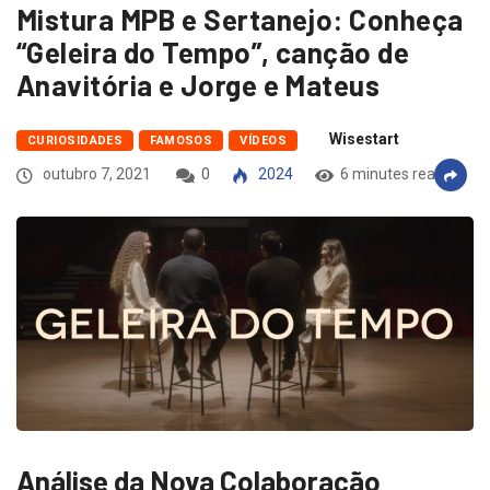
Mistura MPB e Sertanejo: Conheça
“Geleira do Tempo”, canção de
Anavitória e Jorge e Mateus
Wisestart
CURIOSIDADES
FAMOSOS
VÍDEOS
outubro 7, 2021
0
2024
6 minutes read
Análise da Nova Colaboração