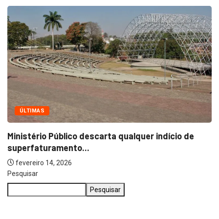
ÚLTIMAS
P
inistério Público descarta qualquer indício de
uperfaturamento...
fevereiro 14, 2026
Pesquisar
Pesquisar