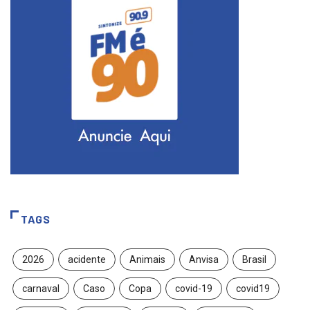
TAGS
2026
acidente
Animais
Anvisa
Brasil
carnaval
Caso
Copa
covid-19
covid19