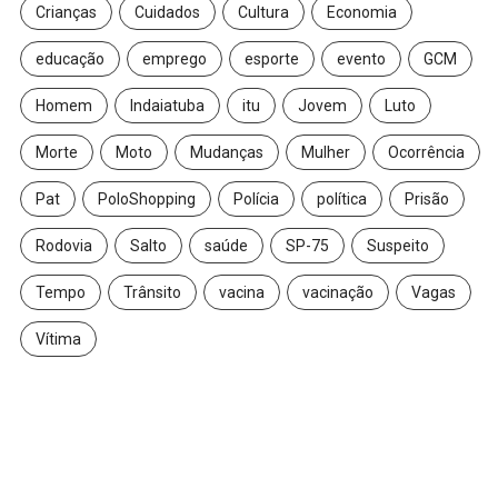
Crianças
Cuidados
Cultura
Economia
educação
emprego
esporte
evento
GCM
Homem
Indaiatuba
itu
Jovem
Luto
Morte
Moto
Mudanças
Mulher
Ocorrência
Pat
PoloShopping
Polícia
política
Prisão
Rodovia
Salto
saúde
SP-75
Suspeito
Tempo
Trânsito
vacina
vacinação
Vagas
Vítima