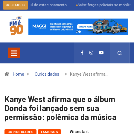
 digital de estacionamento
Salto: forças policiais se mobilizam para prende
DESTAQUES
Home
Curiosidades
Kanye West afirma…
Kanye West afirma que o álbum
Donda foi lançado sem sua
permissão: polêmica da música
Wisestart
CURIOSIDADES
FAMOSOS