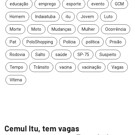
educação
emprego
esporte
evento
GCM
Homem
Indaiatuba
itu
Jovem
Luto
Morte
Moto
Mudanças
Mulher
Ocorrência
Pat
PoloShopping
Polícia
política
Prisão
Rodovia
Salto
saúde
SP-75
Suspeito
Tempo
Trânsito
vacina
vacinação
Vagas
Vítima
Cemul Itu, tem vagas