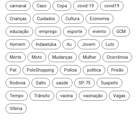
carnaval
Caso
Copa
covid-19
covid19
Crianças
Cuidados
Cultura
Economia
educação
emprego
esporte
evento
GCM
Homem
Indaiatuba
itu
Jovem
Luto
Morte
Moto
Mudanças
Mulher
Ocorrência
Pat
PoloShopping
Polícia
política
Prisão
Rodovia
Salto
saúde
SP-75
Suspeito
Tempo
Trânsito
vacina
vacinação
Vagas
Vítima