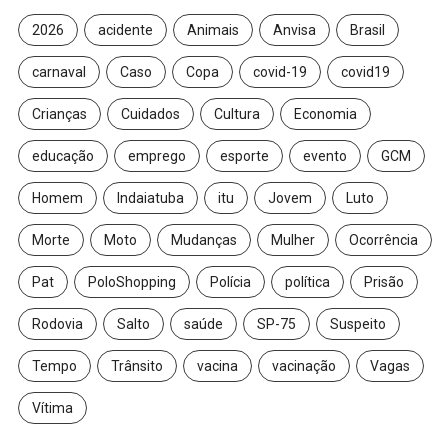
2026
acidente
Animais
Anvisa
Brasil
carnaval
Caso
Copa
covid-19
covid19
Crianças
Cuidados
Cultura
Economia
educação
emprego
esporte
evento
GCM
Homem
Indaiatuba
itu
Jovem
Luto
Morte
Moto
Mudanças
Mulher
Ocorrência
Pat
PoloShopping
Polícia
política
Prisão
Rodovia
Salto
saúde
SP-75
Suspeito
Tempo
Trânsito
vacina
vacinação
Vagas
Vítima