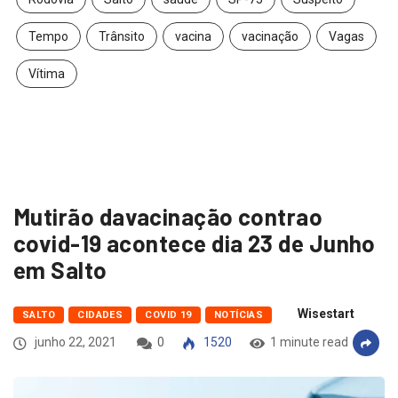
Tempo
Trânsito
vacina
vacinação
Vagas
Vítima
Mutirão davacinação contrao
covid-19 acontece dia 23 de Junho
em Salto
Wisestart
SALTO
CIDADES
COVID 19
NOTÍCIAS
junho 22, 2021
0
1520
1 minute read