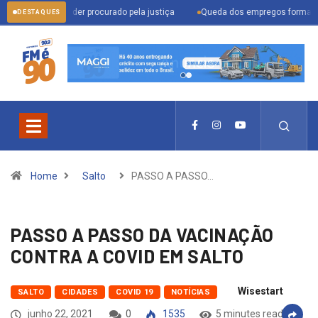
ara prender procurado pela justiça
Queda dos empregos formais em Itu refle
DESTAQUES
Home
Salto
PASSO A PASSO…
PASSO A PASSO DA VACINAÇÃO
CONTRA A COVID EM SALTO
Wisestart
SALTO
CIDADES
COVID 19
NOTÍCIAS
junho 22, 2021
0
1535
5 minutes read