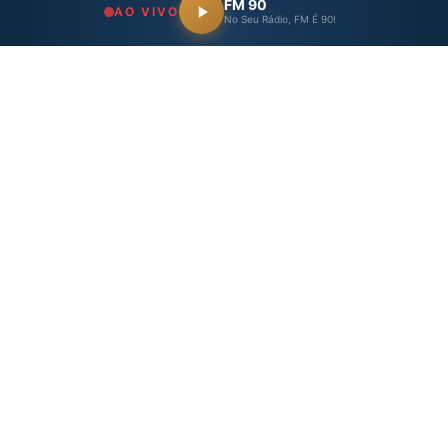
FM 90
AO VIVO
No Seu Rádio, FM É 90!
Previous Post
Next Post
No dia de seu aniversário,
Mutirão davacinação
Salto ganha centro…
contrao covid-19 acontece
dia 23 de…
Posts Relacionados