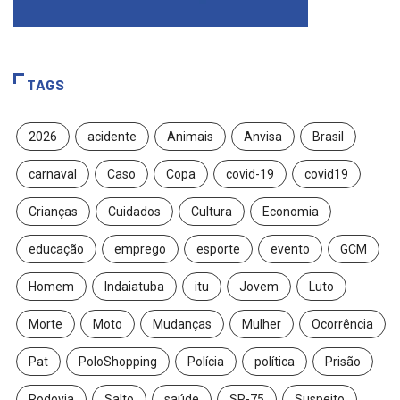
TAGS
2026
acidente
Animais
Anvisa
Brasil
carnaval
Caso
Copa
covid-19
covid19
Crianças
Cuidados
Cultura
Economia
educação
emprego
esporte
evento
GCM
Homem
Indaiatuba
itu
Jovem
Luto
Morte
Moto
Mudanças
Mulher
Ocorrência
Pat
PoloShopping
Polícia
política
Prisão
Rodovia
Salto
saúde
SP-75
Suspeito