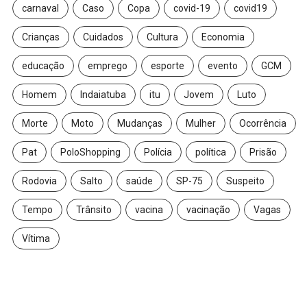
carnaval
Caso
Copa
covid-19
covid19
Crianças
Cuidados
Cultura
Economia
educação
emprego
esporte
evento
GCM
Homem
Indaiatuba
itu
Jovem
Luto
Morte
Moto
Mudanças
Mulher
Ocorrência
Pat
PoloShopping
Polícia
política
Prisão
Rodovia
Salto
saúde
SP-75
Suspeito
Tempo
Trânsito
vacina
vacinação
Vagas
Vítima