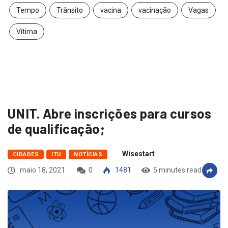
Tempo
Trânsito
vacina
vacinação
Vagas
Vítima
UNIT. Abre inscrições para cursos
de qualificação;
Wisestart
CIDADES
ITU
NOTÍCIAS
maio 18, 2021
0
1481
5 minutes read