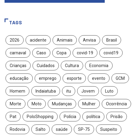
TAGS
2026
acidente
Animais
Anvisa
Brasil
carnaval
Caso
Copa
covid-19
covid19
Crianças
Cuidados
Cultura
Economia
educação
emprego
esporte
evento
GCM
Homem
Indaiatuba
itu
Jovem
Luto
Morte
Moto
Mudanças
Mulher
Ocorrência
Pat
PoloShopping
Polícia
política
Prisão
Rodovia
Salto
saúde
SP-75
Suspeito