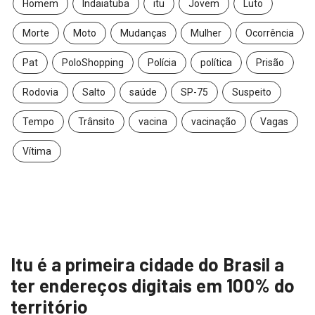
Homem
Indaiatuba
itu
Jovem
Luto
Morte
Moto
Mudanças
Mulher
Ocorrência
Pat
PoloShopping
Polícia
política
Prisão
Rodovia
Salto
saúde
SP-75
Suspeito
Tempo
Trânsito
vacina
vacinação
Vagas
Vítima
Itu é a primeira cidade do Brasil a
ter endereços digitais em 100% do
território