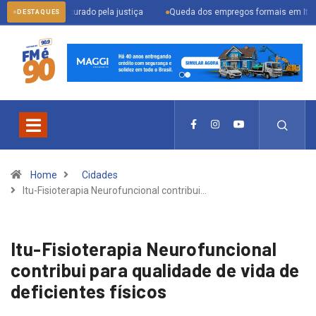
der procurado pela justiça
Queda dos empregos formais em Itu reflete cená
DESTAQUES
Home
Cidades
Itu-Fisioterapia Neurofuncional contribui…
Itu-Fisioterapia Neurofuncional
contribui para qualidade de vida de
deficientes físicos