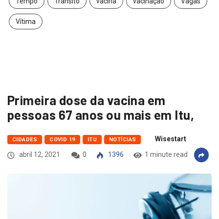
Tempo
Trânsito
vacina
vacinação
Vagas
Vítima
Primeira dose da vacina em
pessoas 67 anos ou mais em Itu,
Wisestart
CIDADES
COVID 19
ITU
NOTÍCIAS
abril 12, 2021
0
1396
1 minute read