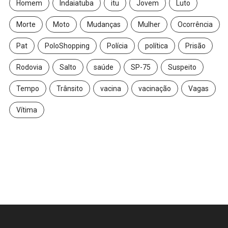
Homem
Indaiatuba
itu
Jovem
Luto
Morte
Moto
Mudanças
Mulher
Ocorrência
Pat
PoloShopping
Polícia
política
Prisão
Rodovia
Salto
saúde
SP-75
Suspeito
Tempo
Trânsito
vacina
vacinação
Vagas
Vítima