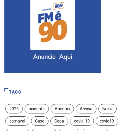
TAGS
2026
acidente
Animais
Anvisa
Brasil
carnaval
Caso
Copa
covid-19
covid19