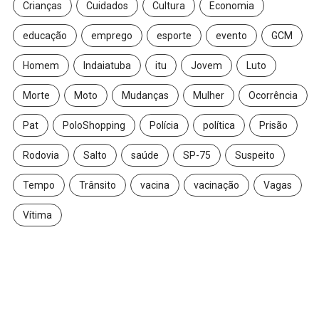
Crianças
Cuidados
Cultura
Economia
educação
emprego
esporte
evento
GCM
Homem
Indaiatuba
itu
Jovem
Luto
Morte
Moto
Mudanças
Mulher
Ocorrência
Pat
PoloShopping
Polícia
política
Prisão
Rodovia
Salto
saúde
SP-75
Suspeito
Tempo
Trânsito
vacina
vacinação
Vagas
Vítima