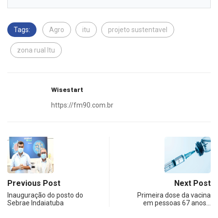
Tags:
Agro
itu
projeto sustentavel
zona rual Itu
Wisestart
https://fm90.com.br
Previous Post
Next Post
Inauguração do posto do
Primeira dose da vacina
Sebrae Indaiatuba
em pessoas 67 anos…