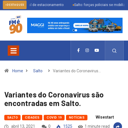
l digital de estacionamento
Salto: forças policiais se mobilizam para pren
DESTAQUES
Home
Salto
Variantes do Coronavirus…
Variantes do Coronavirus são
encontradas em Salto.
Wisestart
SALTO
CIDADES
COVID 19
NOTÍCIAS
abril 13, 2021
0
1525
1 minute read