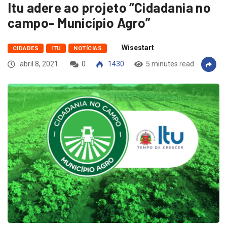
Itu adere ao projeto “Cidadania no
campo- Município Agro”
Wisestart
CIDADES
ITU
NOTÍCIAS
abril 8, 2021
0
1430
5 minutes read