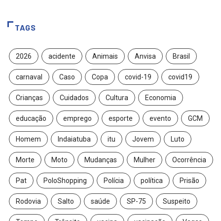
TAGS
2026
acidente
Animais
Anvisa
Brasil
carnaval
Caso
Copa
covid-19
covid19
Crianças
Cuidados
Cultura
Economia
educação
emprego
esporte
evento
GCM
Homem
Indaiatuba
itu
Jovem
Luto
Morte
Moto
Mudanças
Mulher
Ocorrência
Pat
PoloShopping
Polícia
política
Prisão
Rodovia
Salto
saúde
SP-75
Suspeito