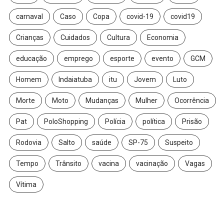
carnaval
Caso
Copa
covid-19
covid19
Crianças
Cuidados
Cultura
Economia
educação
emprego
esporte
evento
GCM
Homem
Indaiatuba
itu
Jovem
Luto
Morte
Moto
Mudanças
Mulher
Ocorrência
Pat
PoloShopping
Polícia
política
Prisão
Rodovia
Salto
saúde
SP-75
Suspeito
Tempo
Trânsito
vacina
vacinação
Vagas
Vítima