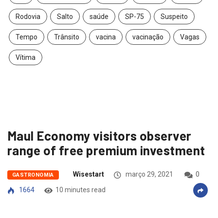
Rodovia
Salto
saúde
SP-75
Suspeito
Tempo
Trânsito
vacina
vacinação
Vagas
Vítima
Maul Economy visitors observer
range of free premium investment
Wisestart
março 29, 2021
0
GASTRONOMIA
1664
10 minutes read