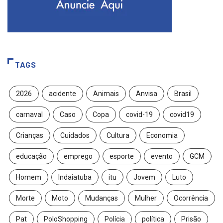
TAGS
2026
acidente
Animais
Anvisa
Brasil
carnaval
Caso
Copa
covid-19
covid19
Crianças
Cuidados
Cultura
Economia
educação
emprego
esporte
evento
GCM
Homem
Indaiatuba
itu
Jovem
Luto
Morte
Moto
Mudanças
Mulher
Ocorrência
Pat
PoloShopping
Polícia
política
Prisão