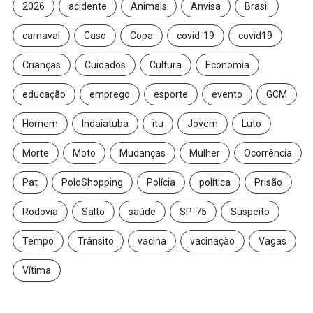
2026
acidente
Animais
Anvisa
Brasil
carnaval
Caso
Copa
covid-19
covid19
Crianças
Cuidados
Cultura
Economia
educação
emprego
esporte
evento
GCM
Homem
Indaiatuba
itu
Jovem
Luto
Morte
Moto
Mudanças
Mulher
Ocorrência
Pat
PoloShopping
Polícia
política
Prisão
Rodovia
Salto
saúde
SP-75
Suspeito
Tempo
Trânsito
vacina
vacinação
Vagas
Vítima