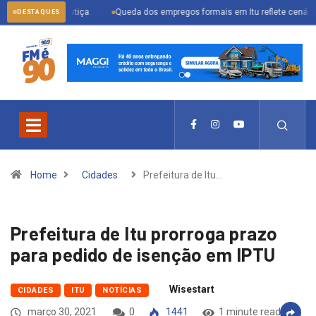
a justiça
Queda dos empregos formais em Itu reflete cenário econômico e 
DESTAQUES
Home
Cidades
Prefeitura de Itu…
Prefeitura de Itu prorroga prazo
para pedido de isenção em IPTU
Wisestart
CIDADES
ITU
NOTÍCIAS
março 30, 2021
0
1441
1 minute read