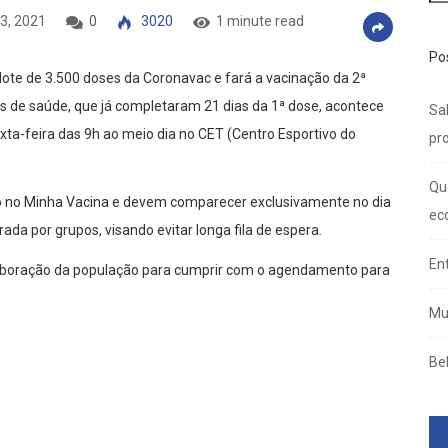
3, 2021
0
3020
1 minute read
Po
lote de 3.500 doses da Coronavac e fará a vacinação da 2ª
is de saúde, que já completaram 21 dias da 1ª dose, acontece
Sal
sexta-feira das 9h ao meio dia no CET (Centro Esportivo do
pro
Qu
o no Minha Vacina e devem comparecer exclusivamente no dia
ec
ada por grupos, visando evitar longa fila de espera.
En
laboração da população para cumprir com o agendamento para
Mu
Be