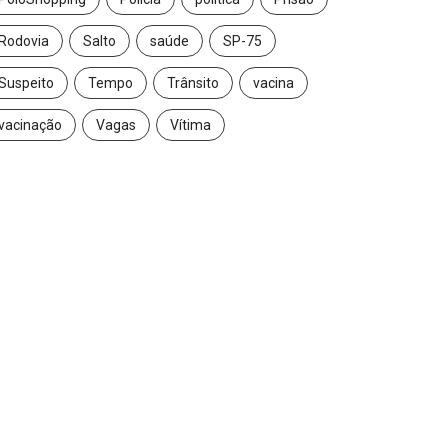
Rodovia
Salto
saúde
SP-75
Suspeito
Tempo
Trânsito
vacina
vacinação
Vagas
Vítima