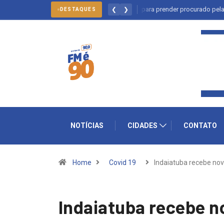
Salto: forças policiais se mobilizam para prender procurado pela justiça
❮
❯
DESTAQUES
NOTÍCIAS
CIDADES
CONTATO
Home
Covid 19
Indaiatuba recebe no
Indaiatuba recebe no