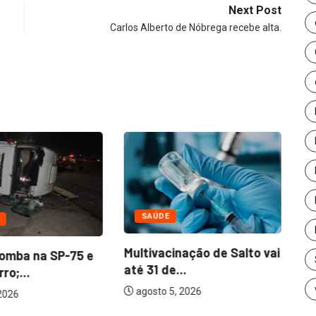
Next Post
Carlos Alberto de Nóbrega recebe alta.
Ag
Bi
SAÚDE
Multivacinação de Salto vai
tomba na SP-75 e
até 31 de...
ro;...
agosto 5, 2026
 2026