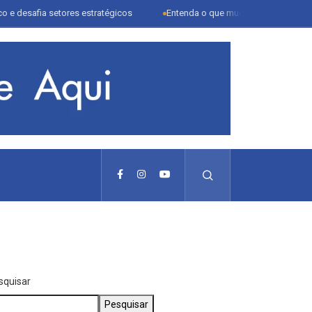
 setores estratégicos
Entenda o que muda com a nova Lei do Frete
squisar
Pesquisar