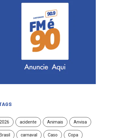
TAGS
2026
acidente
Animais
Anvisa
Brasil
carnaval
Caso
Copa