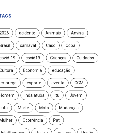
TAGS
2026
acidente
Animais
Anvisa
Brasil
carnaval
Caso
Copa
covid-19
covid19
Crianças
Cuidados
Cultura
Economia
educação
emprego
esporte
evento
GCM
Homem
Indaiatuba
itu
Jovem
Luto
Morte
Moto
Mudanças
Mulher
Ocorrência
Pat
PoloShopping
Polícia
política
Prisão