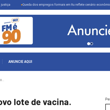
Queda dos empregos formais em Itu reflete cenário econômico e desafia
ANUNCIE AQUI
vo…
vo lote de vacina.
Pe