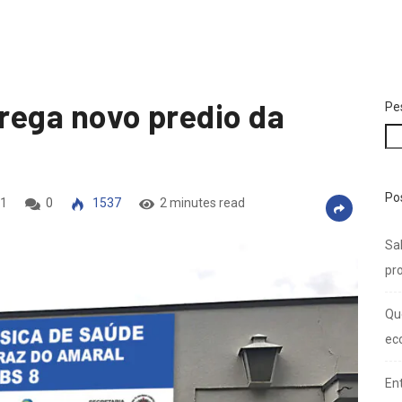
trega novo predio da
Pe
Po
21
0
1537
2 minutes read
Sal
pro
Qu
ec
En