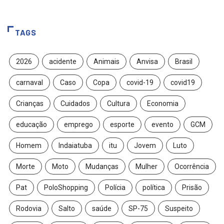
TAGS
2026
acidente
Animais
Anvisa
Brasil
carnaval
Caso
Copa
covid-19
covid19
Crianças
Cuidados
Cultura
Economia
educação
emprego
esporte
evento
GCM
Homem
Indaiatuba
itu
Jovem
Luto
Morte
Moto
Mudanças
Mulher
Ocorrência
Pat
PoloShopping
Polícia
política
Prisão
Rodovia
Salto
saúde
SP-75
Suspeito