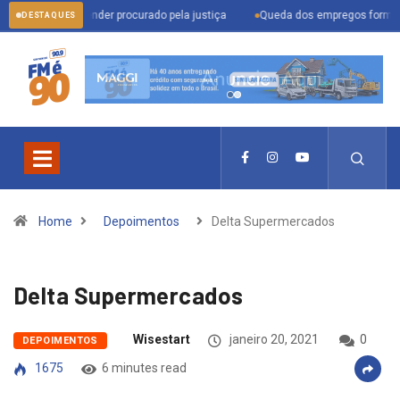
 para prender procurado pela justiça
Queda dos empregos formais em Itu ref
DESTAQUES
Home
Depoimentos
Delta Supermercados
Delta Supermercados
Wisestart
janeiro 20, 2021
0
DEPOIMENTOS
1675
6 minutes read