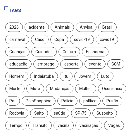
TAGS
2026
acidente
Animais
Anvisa
Brasil
carnaval
Caso
Copa
covid-19
covid19
Crianças
Cuidados
Cultura
Economia
educação
emprego
esporte
evento
GCM
Homem
Indaiatuba
itu
Jovem
Luto
Morte
Moto
Mudanças
Mulher
Ocorrência
Pat
PoloShopping
Polícia
política
Prisão
Rodovia
Salto
saúde
SP-75
Suspeito
Tempo
Trânsito
vacina
vacinação
Vagas