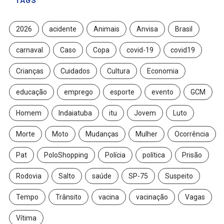
2026
acidente
Animais
Anvisa
Brasil
carnaval
Caso
Copa
covid-19
covid19
Crianças
Cuidados
Cultura
Economia
educação
emprego
esporte
evento
GCM
Homem
Indaiatuba
itu
Jovem
Luto
Morte
Moto
Mudanças
Mulher
Ocorrência
Pat
PoloShopping
Polícia
política
Prisão
Rodovia
Salto
saúde
SP-75
Suspeito
Tempo
Trânsito
vacina
vacinação
Vagas
Vítima