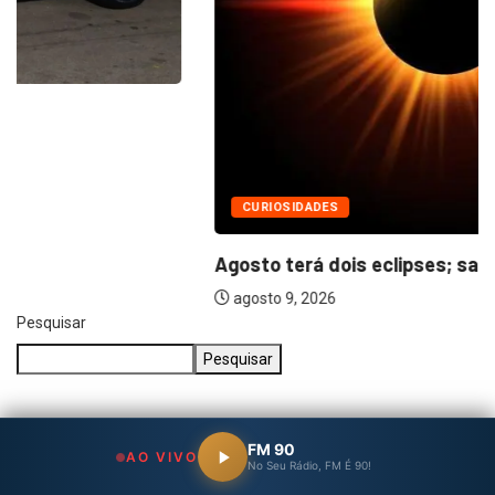
CURIOSIDADES
Agosto terá dois eclipses; saiba como assistir...
agosto 9, 2026
Pesquisar
Pesquisar
Posts Recentes
FM 90
AO VIVO
No Seu Rádio, FM É 90!
Idosa de 92 anos é dopada e roubada dentro de sua casa em Itu