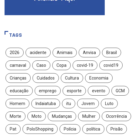
TAGS
2026
acidente
Animais
Anvisa
Brasil
carnaval
Caso
Copa
covid-19
covid19
Crianças
Cuidados
Cultura
Economia
educação
emprego
esporte
evento
GCM
Homem
Indaiatuba
itu
Jovem
Luto
Morte
Moto
Mudanças
Mulher
Ocorrência
Pat
PoloShopping
Polícia
política
Prisão