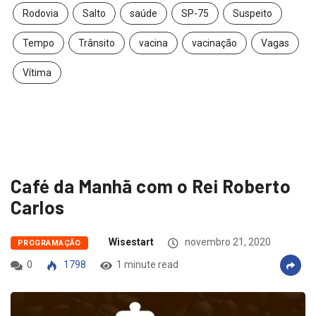
Rodovia
Salto
saúde
SP-75
Suspeito
Tempo
Trânsito
vacina
vacinação
Vagas
Vítima
Café da Manhã com o Rei Roberto
Carlos
Wisestart
novembro 21, 2020
PROGRAMAÇÃO
0
1798
1 minute read