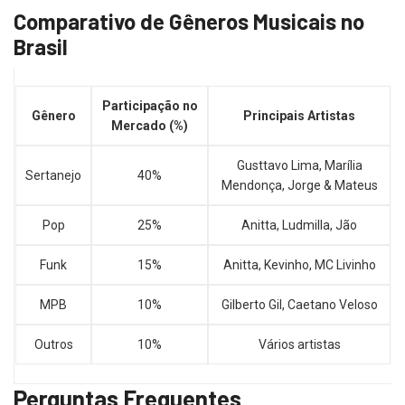
Comparativo de Gêneros Musicais no
Brasil
Participação no
Gênero
Principais Artistas
Mercado (%)
Gusttavo Lima, Marília
Sertanejo
40%
Mendonça, Jorge & Mateus
Pop
25%
Anitta, Ludmilla, Jão
Funk
15%
Anitta, Kevinho, MC Livinho
MPB
10%
Gilberto Gil, Caetano Veloso
Outros
10%
Vários artistas
Perguntas Frequentes