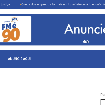
Queda dos empregos formais em Itu reflete cenário econômico e desafia 
ANUNCIE AQUI
Pe