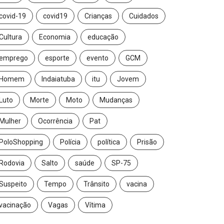
covid-19
covid19
Crianças
Cuidados
Cultura
Economia
educação
emprego
esporte
evento
GCM
Homem
Indaiatuba
itu
Jovem
Luto
Morte
Moto
Mudanças
Mulher
Ocorrência
Pat
PoloShopping
Polícia
política
Prisão
Rodovia
Salto
saúde
SP-75
Suspeito
Tempo
Trânsito
vacina
vacinação
Vagas
Vítima