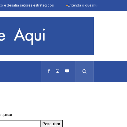
setores estratégicos
Entenda o que muda com a nova Lei do Frete
squisar
Pesquisar