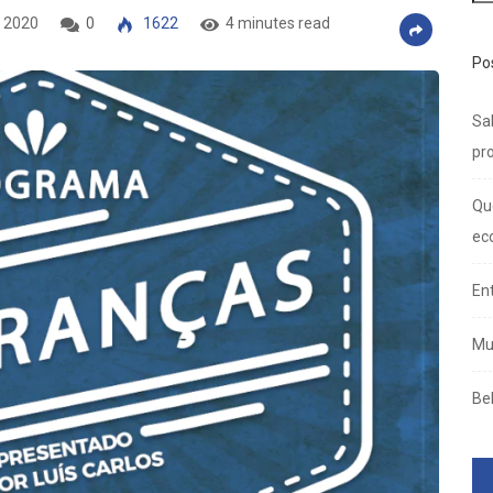
 2020
0
1622
4 minutes read
Po
Sal
pro
Qu
ec
En
Mu
Be