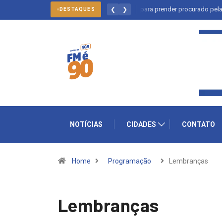
Salto: forças policiais se mobilizam para prender procurado pela justiça
❮
❯
DESTAQUES
NOTÍCIAS
CIDADES
CONTATO
Home
Programação
Lembranças
Lembranças