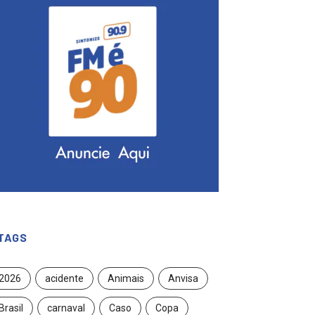
TAGS
2026
acidente
Animais
Anvisa
Brasil
carnaval
Caso
Copa