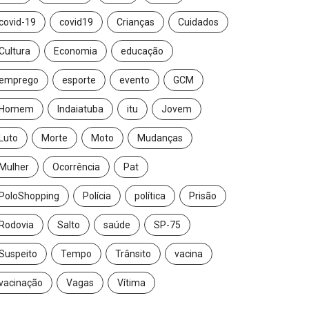
covid-19
covid19
Crianças
Cuidados
Cultura
Economia
educação
emprego
esporte
evento
GCM
Homem
Indaiatuba
itu
Jovem
Luto
Morte
Moto
Mudanças
Mulher
Ocorrência
Pat
PoloShopping
Polícia
política
Prisão
Rodovia
Salto
saúde
SP-75
Suspeito
Tempo
Trânsito
vacina
vacinação
Vagas
Vítima