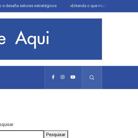
 setores estratégicos
Entenda o que muda com a nova Lei do Frete
squisar
Pesquisar