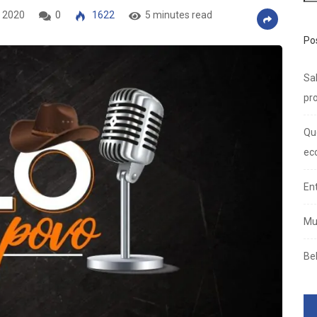
 2020
0
1622
5 minutes read
Po
Sal
pro
Qu
ec
En
Mu
Be