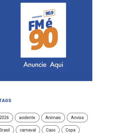
TAGS
2026
acidente
Animais
Anvisa
Brasil
carnaval
Caso
Copa