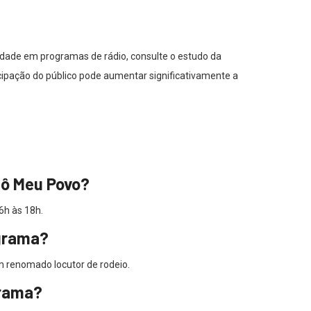
idade em programas de rádio, consulte o estudo da
cipação do público pode aumentar significativamente a
lô Meu Povo?
6h às 18h.
grama?
m renomado locutor de rodeio.
grama?