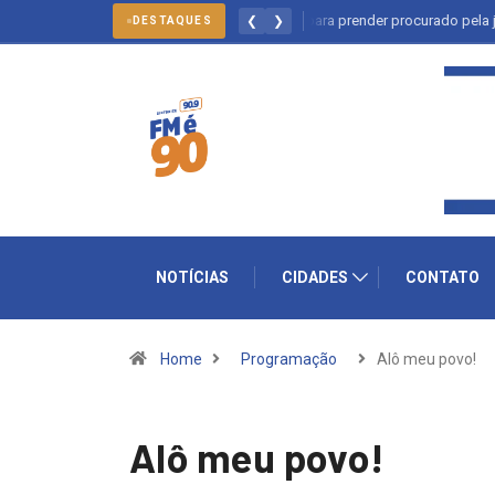
Salto: forças policiais se mobilizam para prender procurado pela justiça
❮
❯
DESTAQUES
NOTÍCIAS
CIDADES
CONTATO
Home
Programação
Alô meu povo!
Alô meu povo!